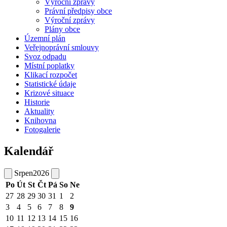
Výroční zprávy
Právní předpisy obce
Výroční zprávy
Plány obce
Územní plán
Veřejnoprávní smlouvy
Svoz odpadu
Místní poplatky
Klikací rozpočet
Statistické údaje
Krizové situace
Historie
Aktuality
Knihovna
Fotogalerie
Kalendář
Srpen
2026
Po
Út
St
Čt
Pá
So
Ne
27
28
29
30
31
1
2
3
4
5
6
7
8
9
10
11
12
13
14
15
16