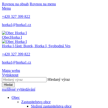
Rovnou na obsah
Rovnou na menu
Menu
+420 327 399 822
horka1@horka1.cz
Obec
Horka I
Horka I
části: Borek, Horka I, Svobodná Ves
+420 327 399 822
horka1@horka1.cz
Mapa webu
Vytisknout
Hledaný výraz
Hledat
rozšířené vyhledávání
Obec
Zastupitelstvo obce
Složení zastupitelstva obce