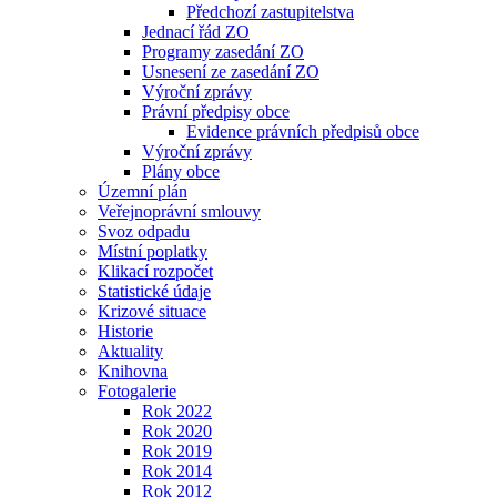
Předchozí zastupitelstva
Jednací řád ZO
Programy zasedání ZO
Usnesení ze zasedání ZO
Výroční zprávy
Právní předpisy obce
Evidence právních předpisů obce
Výroční zprávy
Plány obce
Územní plán
Veřejnoprávní smlouvy
Svoz odpadu
Místní poplatky
Klikací rozpočet
Statistické údaje
Krizové situace
Historie
Aktuality
Knihovna
Fotogalerie
Rok 2022
Rok 2020
Rok 2019
Rok 2014
Rok 2012