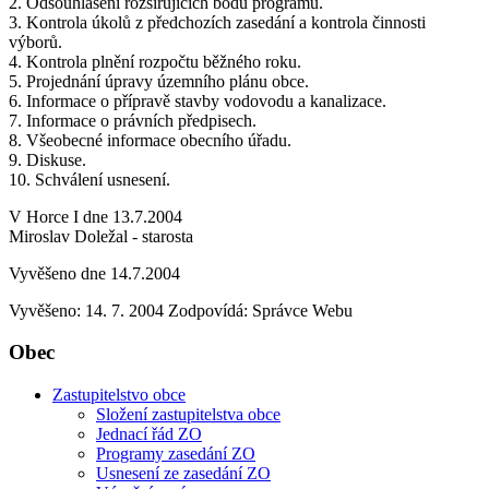
2. Odsouhlasení rozšiřujících bodů programu.
3. Kontrola úkolů z předchozích zasedání a kontrola činnosti
výborů.
4. Kontrola plnění rozpočtu běžného roku.
5. Projednání úpravy územního plánu obce.
6. Informace o přípravě stavby vodovodu a kanalizace.
7. Informace o právních předpisech.
8. Všeobecné informace obecního úřadu.
9. Diskuse.
10. Schválení usnesení.
V Horce I dne 13.7.2004
Miroslav Doležal - starosta
Vyvěšeno dne 14.7.2004
Vyvěšeno: 14. 7. 2004
Zodpovídá:
Správce Webu
Obec
Zastupitelstvo obce
Složení zastupitelstva obce
Jednací řád ZO
Programy zasedání ZO
Usnesení ze zasedání ZO