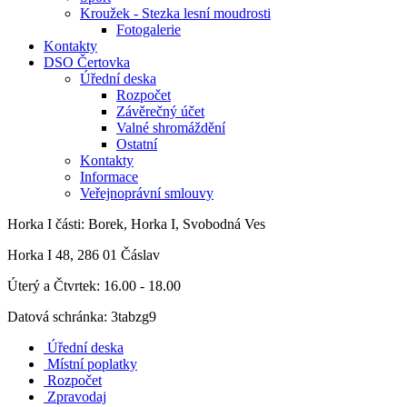
Kroužek - Stezka lesní moudrosti
Fotogalerie
Kontakty
DSO Čertovka
Úřední deska
Rozpočet
Závěrečný účet
Valné shromáždění
Ostatní
Kontakty
Informace
Veřejnoprávní smlouvy
Horka I
části: Borek, Horka I, Svobodná Ves
Horka I 48, 286 01 Čáslav
Úterý a Čtvrtek: 16.00 - 18.00
Datová schránka: 3tabzg9
Úřední deska
Místní poplatky
Rozpočet
Zpravodaj