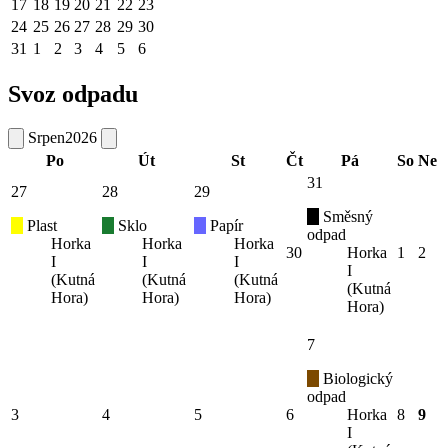
17
18
19
20
21
22
23
24
25
26
27
28
29
30
31
1
2
3
4
5
6
Svoz odpadu
Srpen
2026
Po
Út
St
Čt
Pá
So
Ne
31
27
28
29
Směsný
Plast
Sklo
Papír
odpad
Horka
Horka
Horka
30
Horka
1
2
I
I
I
I
(Kutná
(Kutná
(Kutná
(Kutná
Hora)
Hora)
Hora)
Hora)
7
Biologický
odpad
3
4
5
6
Horka
8
9
I