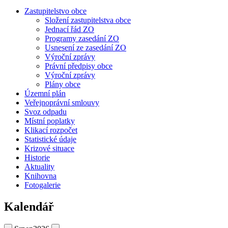
Zastupitelstvo obce
Složení zastupitelstva obce
Jednací řád ZO
Programy zasedání ZO
Usnesení ze zasedání ZO
Výroční zprávy
Právní předpisy obce
Výroční zprávy
Plány obce
Územní plán
Veřejnoprávní smlouvy
Svoz odpadu
Místní poplatky
Klikací rozpočet
Statistické údaje
Krizové situace
Historie
Aktuality
Knihovna
Fotogalerie
Kalendář