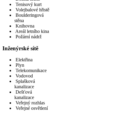
Tenisový kurt
Volejbalové hřistě
Boulderingová
stěna
Knihovna
Areál letního kina
Požární nádrž
Inženýrské sítě
Elektřina
Plyn
Telekomunikace
Vodovod
Splašková
kanalizace
Dešťová
kanalizace
Veřejný rozhlas
Veřejné osvětlení