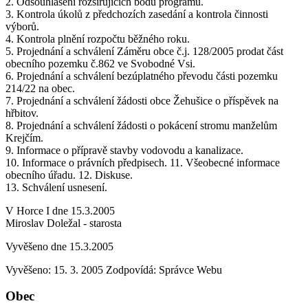
2. Odsouhlasení rozšiřujících bodů programu.
3. Kontrola úkolů z předchozích zasedání a kontrola činnosti
výborů.
4. Kontrola plnění rozpočtu běžného roku.
5. Projednání a schválení Záměru obce č.j. 128/2005 prodat část
obecního pozemku č.862 ve Svobodné Vsi.
6. Projednání a schválení bezúplatného převodu části pozemku
214/22 na obec.
7. Projednání a schválení žádosti obce Žehušice o příspěvek na
hřbitov.
8. Projednání a schválení žádosti o pokácení stromu manželům
Krejčím.
9. Informace o přípravě stavby vodovodu a kanalizace.
10. Informace o právních předpisech. 11. Všeobecné informace
obecního úřadu. 12. Diskuse.
13. Schválení usnesení.
V Horce I dne 15.3.2005
Miroslav Doležal - starosta
Vyvěšeno dne 15.3.2005
Vyvěšeno: 15. 3. 2005
Zodpovídá:
Správce Webu
Obec