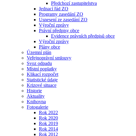
Předchozí zastupitelstva
Jednací řád ZO
Programy zasedání ZO
Usnesení ze zasedání ZO
Výroční zprávy
Právní předpisy obce
Evidence právních předpisů obce
Výroční zprávy
Plány obce
Územní plán
Veřejnoprávní smlouvy
Svoz odpadu
Místní poplatky
Klikací rozpočet
Statistické údaje
Krizové situace
Historie
Aktuality
Knihovna
Fotogalerie
Rok 2022
Rok 2020
Rok 2019
Rok 2014
Rok 2012