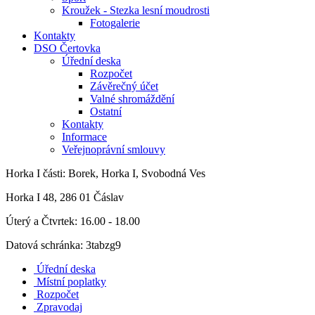
Kroužek - Stezka lesní moudrosti
Fotogalerie
Kontakty
DSO Čertovka
Úřední deska
Rozpočet
Závěrečný účet
Valné shromáždění
Ostatní
Kontakty
Informace
Veřejnoprávní smlouvy
Horka I
části: Borek, Horka I, Svobodná Ves
Horka I 48, 286 01 Čáslav
Úterý a Čtvrtek: 16.00 - 18.00
Datová schránka: 3tabzg9
Úřední deska
Místní poplatky
Rozpočet
Zpravodaj