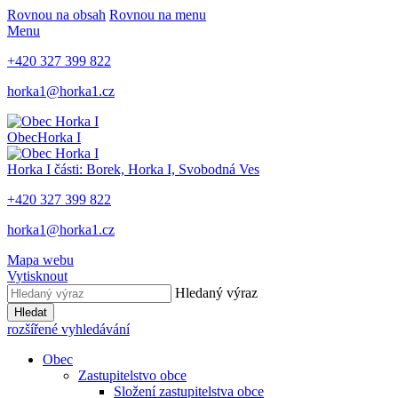
Rovnou na obsah
Rovnou na menu
Menu
+420 327 399 822
horka1@horka1.cz
Obec
Horka I
Horka I
části: Borek, Horka I, Svobodná Ves
+420 327 399 822
horka1@horka1.cz
Mapa webu
Vytisknout
Hledaný výraz
Hledat
rozšířené vyhledávání
Obec
Zastupitelstvo obce
Složení zastupitelstva obce