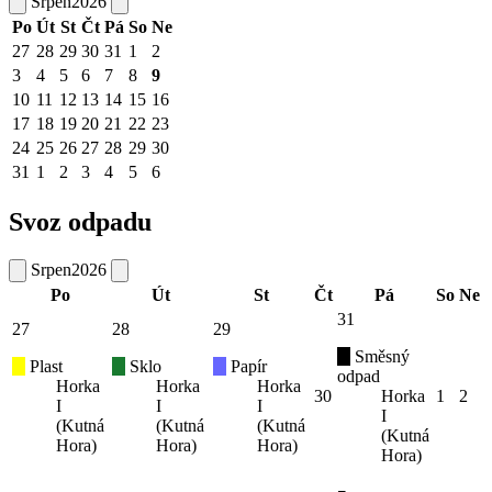
Srpen
2026
Po
Út
St
Čt
Pá
So
Ne
27
28
29
30
31
1
2
3
4
5
6
7
8
9
10
11
12
13
14
15
16
17
18
19
20
21
22
23
24
25
26
27
28
29
30
31
1
2
3
4
5
6
Svoz odpadu
Srpen
2026
Po
Út
St
Čt
Pá
So
Ne
31
27
28
29
Směsný
Plast
Sklo
Papír
odpad
Horka
Horka
Horka
30
Horka
1
2
I
I
I
I
(Kutná
(Kutná
(Kutná
(Kutná
Hora)
Hora)
Hora)
Hora)