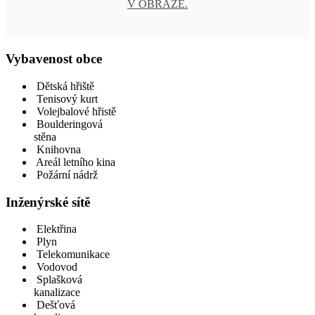
V OBRAZE.
Vybavenost obce
Dětská hřiště
Tenisový kurt
Volejbalové hřistě
Boulderingová
stěna
Knihovna
Areál letního kina
Požární nádrž
Inženýrské sítě
Elektřina
Plyn
Telekomunikace
Vodovod
Splašková
kanalizace
Dešťová