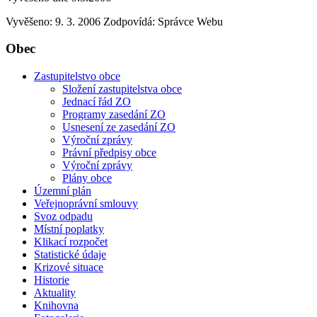
Vyvěšeno: 9. 3. 2006
Zodpovídá:
Správce Webu
Obec
Zastupitelstvo obce
Složení zastupitelstva obce
Jednací řád ZO
Programy zasedání ZO
Usnesení ze zasedání ZO
Výroční zprávy
Právní předpisy obce
Výroční zprávy
Plány obce
Územní plán
Veřejnoprávní smlouvy
Svoz odpadu
Místní poplatky
Klikací rozpočet
Statistické údaje
Krizové situace
Historie
Aktuality
Knihovna