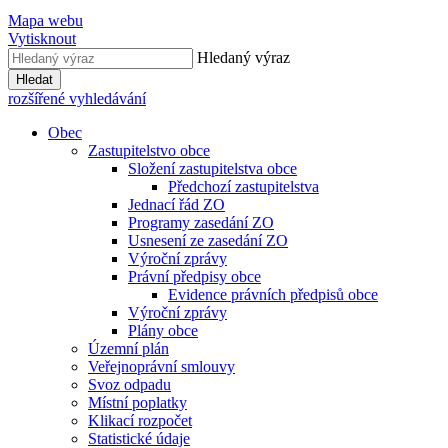
Mapa webu
Vytisknout
Hledaný výraz
Hledat
rozšířené vyhledávání
Obec
Zastupitelstvo obce
Složení zastupitelstva obce
Předchozí zastupitelstva
Jednací řád ZO
Programy zasedání ZO
Usnesení ze zasedání ZO
Výroční zprávy
Právní předpisy obce
Evidence právních předpisů obce
Výroční zprávy
Plány obce
Územní plán
Veřejnoprávní smlouvy
Svoz odpadu
Místní poplatky
Klikací rozpočet
Statistické údaje