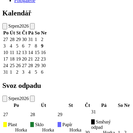
Fotogalerie
Kalendář
Srpen
2026
Po
Út
St
Čt
Pá
So
Ne
27
28
29
30
31
1
2
3
4
5
6
7
8
9
10
11
12
13
14
15
16
17
18
19
20
21
22
23
24
25
26
27
28
29
30
31
1
2
3
4
5
6
Svoz odpadu
Srpen
2026
Po
Út
St
Čt
Pá
So
Ne
31
27
28
29
Směsný
Plast
Sklo
Papír
odpad
Horka
Horka
Horka
30
Horka
1
2