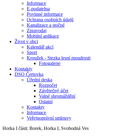
Informace
E-podatelna
Povinné informace
Ochrana osobních údajů
Kanalizace a stočné
Zpravodaj
Mobilní aplikace
Život v obci
Kalendář akcí
Sport
Kroužek - Stezka lesní moudrosti
Fotogalerie
Kontakty
DSO Čertovka
Úřední deska
Rozpočet
Závěrečný účet
Valné shromáždění
Ostatní
Kontakty
Informace
Veřejnoprávní smlouvy
Horka I
části: Borek, Horka I, Svobodná Ves