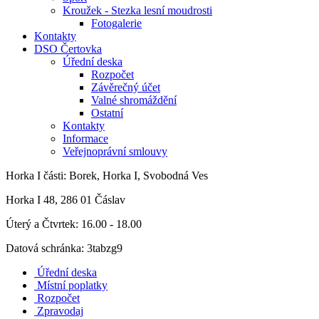
Kroužek - Stezka lesní moudrosti
Fotogalerie
Kontakty
DSO Čertovka
Úřední deska
Rozpočet
Závěrečný účet
Valné shromáždění
Ostatní
Kontakty
Informace
Veřejnoprávní smlouvy
Horka I
části: Borek, Horka I, Svobodná Ves
Horka I 48, 286 01 Čáslav
Úterý a Čtvrtek: 16.00 - 18.00
Datová schránka: 3tabzg9
Úřední deska
Místní poplatky
Rozpočet
Zpravodaj