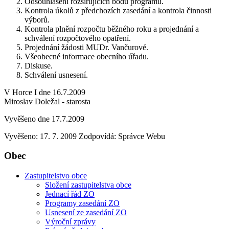
Odsouhlasení rozšiřujících bodů programu.
Kontrola úkolů z předchozích zasedání a kontrola činnosti
výborů.
Kontrola plnění rozpočtu běžného roku a projednání a
schválení rozpočtového opatření.
Projednání žádosti MUDr. Vančurové.
Všeobecné informace obecního úřadu.
Diskuse.
Schválení usnesení.
V Horce I dne 16.7.2009
Miroslav Doležal - starosta
Vyvěšeno dne 17.7.2009
Vyvěšeno: 17. 7. 2009
Zodpovídá:
Správce Webu
Obec
Zastupitelstvo obce
Složení zastupitelstva obce
Jednací řád ZO
Programy zasedání ZO
Usnesení ze zasedání ZO
Výroční zprávy