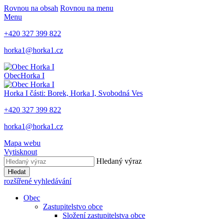
Rovnou na obsah
Rovnou na menu
Menu
+420 327 399 822
horka1@horka1.cz
Obec
Horka I
Horka I
části: Borek, Horka I, Svobodná Ves
+420 327 399 822
horka1@horka1.cz
Mapa webu
Vytisknout
Hledaný výraz
Hledat
rozšířené vyhledávání
Obec
Zastupitelstvo obce
Složení zastupitelstva obce