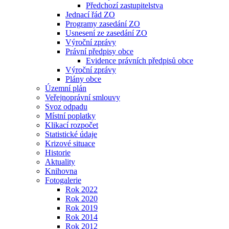
Předchozí zastupitelstva
Jednací řád ZO
Programy zasedání ZO
Usnesení ze zasedání ZO
Výroční zprávy
Právní předpisy obce
Evidence právních předpisů obce
Výroční zprávy
Plány obce
Územní plán
Veřejnoprávní smlouvy
Svoz odpadu
Místní poplatky
Klikací rozpočet
Statistické údaje
Krizové situace
Historie
Aktuality
Knihovna
Fotogalerie
Rok 2022
Rok 2020
Rok 2019
Rok 2014
Rok 2012