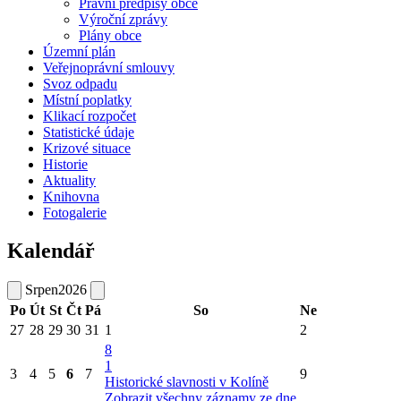
Právní předpisy obce
Výroční zprávy
Plány obce
Územní plán
Veřejnoprávní smlouvy
Svoz odpadu
Místní poplatky
Klikací rozpočet
Statistické údaje
Krizové situace
Historie
Aktuality
Knihovna
Fotogalerie
Kalendář
Srpen
2026
Po
Út
St
Čt
Pá
So
Ne
27
28
29
30
31
1
2
8
1
3
4
5
6
7
9
Historické slavnosti v Kolíně
Zobrazit všechny záznamy ze dne