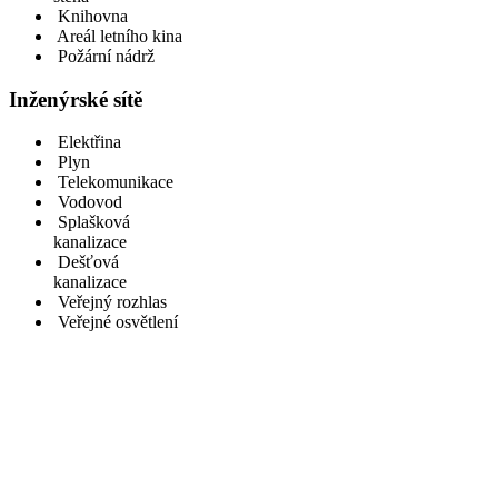
Knihovna
Areál letního kina
Požární nádrž
Inženýrské sítě
Elektřina
Plyn
Telekomunikace
Vodovod
Splašková
kanalizace
Dešťová
kanalizace
Veřejný rozhlas
Veřejné osvětlení