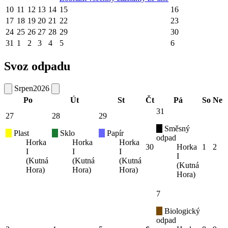
10
11
12
13
14
15
16
17
18
19
20
21
22
23
24
25
26
27
28
29
30
31
1
2
3
4
5
6
Svoz odpadu
Srpen
2026
Po
Út
St
Čt
Pá
So
Ne
31
27
28
29
Směsný
Plast
Sklo
Papír
odpad
Horka
Horka
Horka
30
Horka
1
2
I
I
I
I
(Kutná
(Kutná
(Kutná
(Kutná
Hora)
Hora)
Hora)
Hora)
7
Biologický
odpad