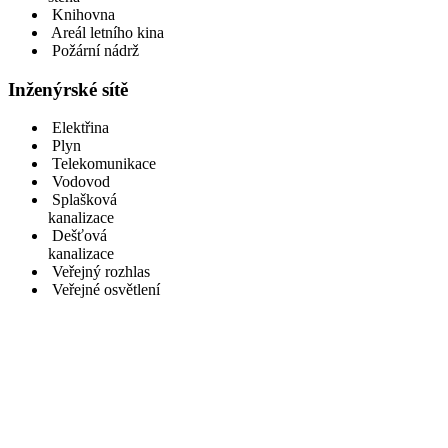
Knihovna
Areál letního kina
Požární nádrž
Inženýrské sítě
Elektřina
Plyn
Telekomunikace
Vodovod
Splašková
kanalizace
Dešťová
kanalizace
Veřejný rozhlas
Veřejné osvětlení