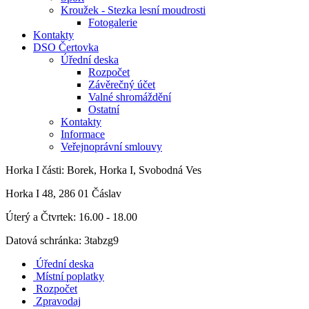
Kroužek - Stezka lesní moudrosti
Fotogalerie
Kontakty
DSO Čertovka
Úřední deska
Rozpočet
Závěrečný účet
Valné shromáždění
Ostatní
Kontakty
Informace
Veřejnoprávní smlouvy
Horka I
části: Borek, Horka I, Svobodná Ves
Horka I 48, 286 01 Čáslav
Úterý a Čtvrtek: 16.00 - 18.00
Datová schránka: 3tabzg9
Úřední deska
Místní poplatky
Rozpočet
Zpravodaj