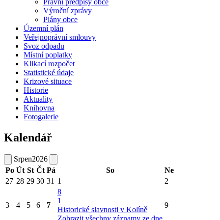
Právní předpisy obce
Výroční zprávy
Plány obce
Územní plán
Veřejnoprávní smlouvy
Svoz odpadu
Místní poplatky
Klikací rozpočet
Statistické údaje
Krizové situace
Historie
Aktuality
Knihovna
Fotogalerie
Kalendář
Srpen
2026
Po
Út
St
Čt
Pá
So
Ne
27
28
29
30
31
1
2
8
1
3
4
5
6
7
9
Historické slavnosti v Kolíně
Zobrazit všechny záznamy ze dne