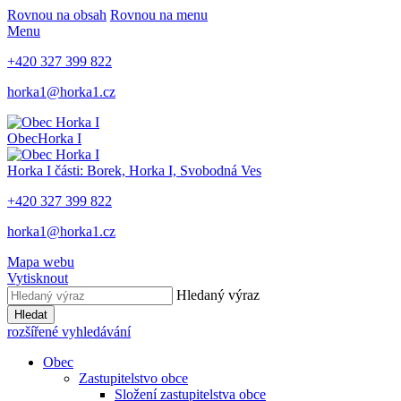
Rovnou na obsah
Rovnou na menu
Menu
+420 327 399 822
horka1@horka1.cz
Obec
Horka I
Horka I
části: Borek, Horka I, Svobodná Ves
+420 327 399 822
horka1@horka1.cz
Mapa webu
Vytisknout
Hledaný výraz
Hledat
rozšířené vyhledávání
Obec
Zastupitelstvo obce
Složení zastupitelstva obce