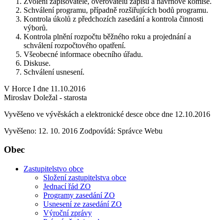
Zvolení zapisovatele, ověřovatelů zápisu a návrhové komise.
Schválení programu, případně rozšiřujících bodů programu.
Kontrola úkolů z předchozích zasedání a kontrola činnosti
výborů.
Kontrola plnění rozpočtu běžného roku a projednání a
schválení rozpočtového opatření.
Všeobecné informace obecního úřadu.
Diskuse.
Schválení usnesení.
V Horce I dne 11.10.2016
Miroslav Doležal - starosta
Vyvěšeno ve vývěskách a elektronické desce obce dne 12.10.2016
Vyvěšeno: 12. 10. 2016
Zodpovídá:
Správce Webu
Obec
Zastupitelstvo obce
Složení zastupitelstva obce
Jednací řád ZO
Programy zasedání ZO
Usnesení ze zasedání ZO
Výroční zprávy