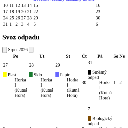
10
11
12
13
14
15
16
17
18
19
20
21
22
23
24
25
26
27
28
29
30
31
1
2
3
4
5
6
Svoz odpadu
Srpen
2026
Po
Út
St
Čt
Pá
So
Ne
31
27
28
29
Směsný
Plast
Sklo
Papír
odpad
Horka
Horka
Horka
30
Horka
1
2
I
I
I
I
(Kutná
(Kutná
(Kutná
(Kutná
Hora)
Hora)
Hora)
Hora)
7
Biologický
odpad