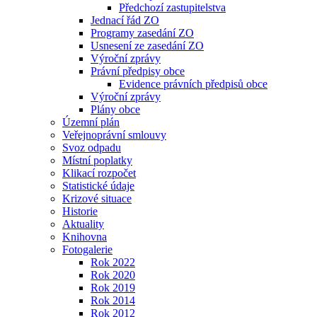
Předchozí zastupitelstva
Jednací řád ZO
Programy zasedání ZO
Usnesení ze zasedání ZO
Výroční zprávy
Právní předpisy obce
Evidence právních předpisů obce
Výroční zprávy
Plány obce
Územní plán
Veřejnoprávní smlouvy
Svoz odpadu
Místní poplatky
Klikací rozpočet
Statistické údaje
Krizové situace
Historie
Aktuality
Knihovna
Fotogalerie
Rok 2022
Rok 2020
Rok 2019
Rok 2014
Rok 2012