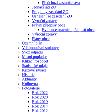
Předchozí zastupitelstva
Jednací řád ZO
Programy zasedání ZO
Usnesení ze zasedání ZO
Výroční zprávy
Právní předpisy obce
Evidence právních předpisů obce
Výroční zprávy
Plány obce
Územní plán
Veřejnoprávní smlouvy
Svoz odpadu
Místní poplatky
Klikací rozpočet
Statistické údaje
Krizové situace
Historie
Aktuality
Knihovna
Fotogalerie
Rok 2022
Rok 2020
Rok 2019
Rok 2014
Rok 2012