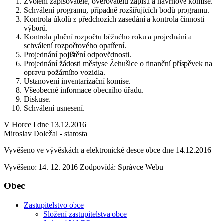
Zvolení zapisovatele, ověřovatelů zápisu a návrhové komise.
Schválení programu, případně rozšiřujících bodů programu.
Kontrola úkolů z předchozích zasedání a kontrola činnosti
výborů.
Kontrola plnění rozpočtu běžného roku a projednání a
schválení rozpočtového opatření.
Projednání pojištění odpovědnosti.
Projednání žádosti městyse Žehušice o finanční příspěvek na
opravu požárního vozidla.
Ustanovení inventarizační komise.
Všeobecné informace obecního úřadu.
Diskuse.
Schválení usnesení.
V Horce I dne 13.12.2016
Miroslav Doležal - starosta
Vyvěšeno ve vývěskách a elektronické desce obce dne 14.12.2016
Vyvěšeno: 14. 12. 2016
Zodpovídá:
Správce Webu
Obec
Zastupitelstvo obce
Složení zastupitelstva obce