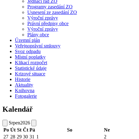
Jednací řád ZO
Programy zasedání ZO
Usnesení ze zasedání ZO
Výroční zprávy
Právní předpisy obce
Výroční zprávy
Plány obce
Územní plán
Veřejnoprávní smlouvy
Svoz odpadu
Místní poplatky
Klikací rozpočet
Statistické údaje
Krizové situace
Historie
Aktuality
Knihovna
Fotogalerie
Kalendář
Srpen
2026
Po
Út
St
Čt
Pá
So
Ne
27
28
29
30
31
1
2