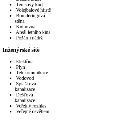
Tenisový kurt
Volejbalové hřistě
Boulderingová
stěna
Knihovna
Areál letního kina
Požární nádrž
Inženýrské sítě
Elektřina
Plyn
Telekomunikace
Vodovod
Splašková
kanalizace
Dešťová
kanalizace
Veřejný rozhlas
Veřejné osvětlení