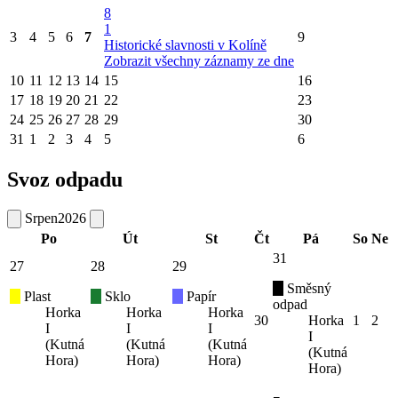
8
1
3
4
5
6
7
9
Historické slavnosti v Kolíně
Zobrazit všechny záznamy ze dne
10
11
12
13
14
15
16
17
18
19
20
21
22
23
24
25
26
27
28
29
30
31
1
2
3
4
5
6
Svoz odpadu
Srpen
2026
Po
Út
St
Čt
Pá
So
Ne
31
27
28
29
Směsný
Plast
Sklo
Papír
odpad
Horka
Horka
Horka
30
Horka
1
2
I
I
I
I
(Kutná
(Kutná
(Kutná
(Kutná
Hora)
Hora)
Hora)
Hora)