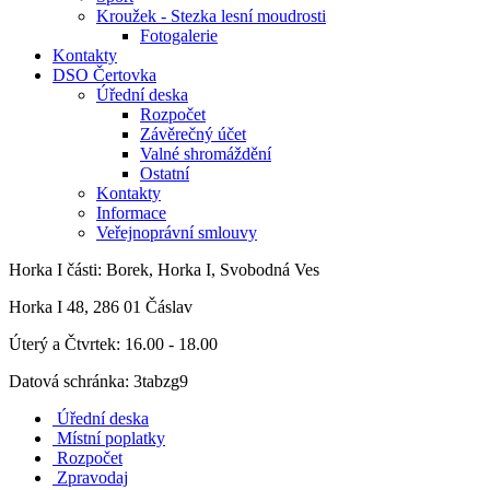
Kroužek - Stezka lesní moudrosti
Fotogalerie
Kontakty
DSO Čertovka
Úřední deska
Rozpočet
Závěrečný účet
Valné shromáždění
Ostatní
Kontakty
Informace
Veřejnoprávní smlouvy
Horka I
části: Borek, Horka I, Svobodná Ves
Horka I 48, 286 01 Čáslav
Úterý a Čtvrtek: 16.00 - 18.00
Datová schránka: 3tabzg9
Úřední deska
Místní poplatky
Rozpočet
Zpravodaj