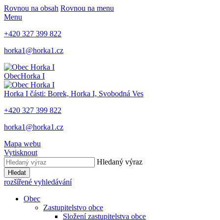
Rovnou na obsah
Rovnou na menu
Menu
+420 327 399 822
horka1@horka1.cz
Obec
Horka I
Horka I
části: Borek, Horka I, Svobodná Ves
+420 327 399 822
horka1@horka1.cz
Mapa webu
Vytisknout
Hledaný výraz
Hledat
rozšířené vyhledávání
Obec
Zastupitelstvo obce
Složení zastupitelstva obce