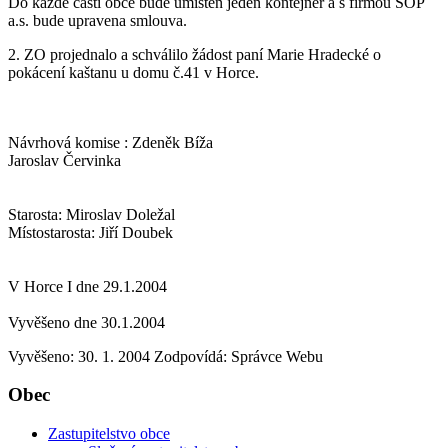
Do každé části obce bude umístěn jeden kontejner a s firmou SOP
a.s. bude upravena smlouva.
2. ZO projednalo a schválilo žádost paní Marie Hradecké o
pokácení kaštanu u domu č.41 v Horce.
Návrhová komise : Zdeněk Bíža
Jaroslav Červinka
Starosta: Miroslav Doležal
Místostarosta: Jiří Doubek
V Horce I dne 29.1.2004
Vyvěšeno dne 30.1.2004
Vyvěšeno: 30. 1. 2004
Zodpovídá:
Správce Webu
Obec
Zastupitelstvo obce