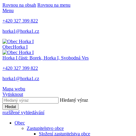
Rovnou na obsah
Rovnou na menu
Menu
+420 327 399 822
horka1@horka1.cz
Obec
Horka I
Horka I
části: Borek, Horka I, Svobodná Ves
+420 327 399 822
horka1@horka1.cz
Mapa webu
Vytisknout
Hledaný výraz
Hledat
rozšířené vyhledávání
Obec
Zastupitelstvo obce
Složení zastupitelstva obce