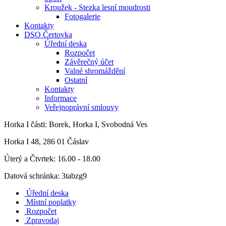
Kroužek - Stezka lesní moudrosti
Fotogalerie
Kontakty
DSO Čertovka
Úřední deska
Rozpočet
Závěrečný účet
Valné shromáždění
Ostatní
Kontakty
Informace
Veřejnoprávní smlouvy
Horka I
části: Borek, Horka I, Svobodná Ves
Horka I 48, 286 01 Čáslav
Úterý a Čtvrtek: 16.00 - 18.00
Datová schránka: 3tabzg9
Úřední deska
Místní poplatky
Rozpočet
Zpravodaj