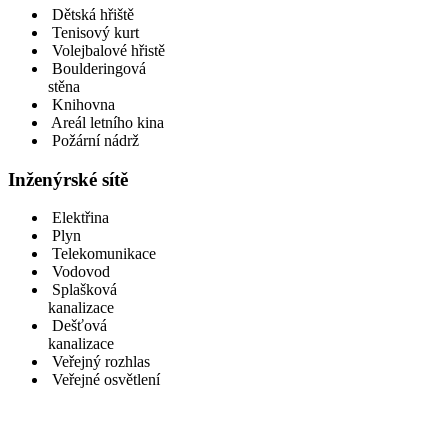
Dětská hřiště
Tenisový kurt
Volejbalové hřistě
Boulderingová
stěna
Knihovna
Areál letního kina
Požární nádrž
Inženýrské sítě
Elektřina
Plyn
Telekomunikace
Vodovod
Splašková
kanalizace
Dešťová
kanalizace
Veřejný rozhlas
Veřejné osvětlení