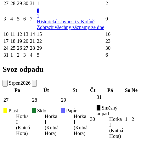
27
28
29
30
31
1
2
8
1
3
4
5
6
7
9
Historické slavnosti v Kolíně
Zobrazit všechny záznamy ze dne
10
11
12
13
14
15
16
17
18
19
20
21
22
23
24
25
26
27
28
29
30
31
1
2
3
4
5
6
Svoz odpadu
Srpen
2026
Po
Út
St
Čt
Pá
So
Ne
31
27
28
29
Směsný
Plast
Sklo
Papír
odpad
Horka
Horka
Horka
30
Horka
1
2
I
I
I
I
(Kutná
(Kutná
(Kutná
(Kutná
Hora)
Hora)
Hora)
Hora)