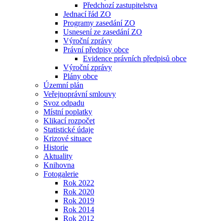
Předchozí zastupitelstva
Jednací řád ZO
Programy zasedání ZO
Usnesení ze zasedání ZO
Výroční zprávy
Právní předpisy obce
Evidence právních předpisů obce
Výroční zprávy
Plány obce
Územní plán
Veřejnoprávní smlouvy
Svoz odpadu
Místní poplatky
Klikací rozpočet
Statistické údaje
Krizové situace
Historie
Aktuality
Knihovna
Fotogalerie
Rok 2022
Rok 2020
Rok 2019
Rok 2014
Rok 2012