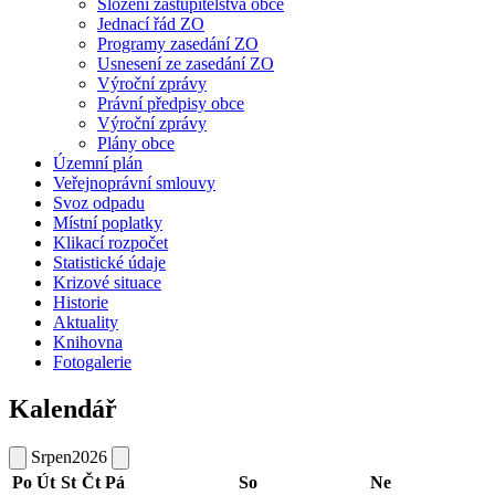
Složení zastupitelstva obce
Jednací řád ZO
Programy zasedání ZO
Usnesení ze zasedání ZO
Výroční zprávy
Právní předpisy obce
Výroční zprávy
Plány obce
Územní plán
Veřejnoprávní smlouvy
Svoz odpadu
Místní poplatky
Klikací rozpočet
Statistické údaje
Krizové situace
Historie
Aktuality
Knihovna
Fotogalerie
Kalendář
Srpen
2026
Po
Út
St
Čt
Pá
So
Ne