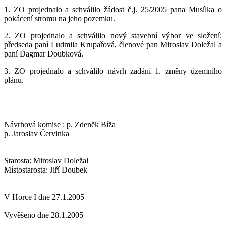
1. ZO projednalo a schválilo žádost č.j. 25/2005 pana Musílka o
pokácení stromu na jeho pozemku.
2. ZO projednalo a schválilo nový stavební výbor ve složení:
předseda paní Ludmila Krupařová, členové pan Miroslav Doležal a
paní Dagmar Doubková.
3. ZO projednalo a schválilo návrh zadání 1. změny územního
plánu.
Návrhová komise : p. Zdeněk Bíža
p. Jaroslav Červinka
Starosta: Miroslav Doležal
Místostarosta: Jiří Doubek
V Horce I dne 27.1.2005
Vyvěšeno dne 28.1.2005