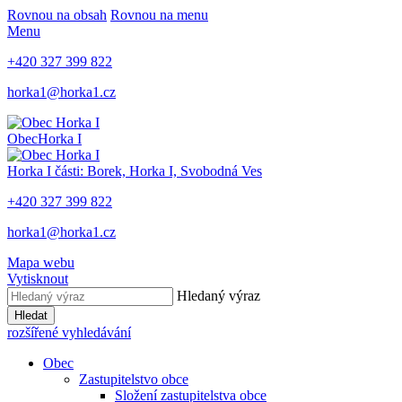
Rovnou na obsah
Rovnou na menu
Menu
+420 327 399 822
horka1@horka1.cz
Obec
Horka I
Horka I
části: Borek, Horka I, Svobodná Ves
+420 327 399 822
horka1@horka1.cz
Mapa webu
Vytisknout
Hledaný výraz
Hledat
rozšířené vyhledávání
Obec
Zastupitelstvo obce
Složení zastupitelstva obce