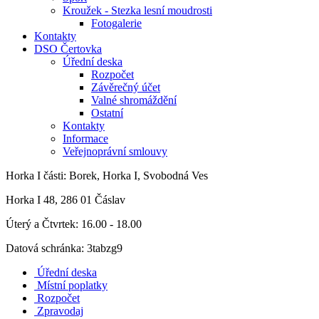
Kroužek - Stezka lesní moudrosti
Fotogalerie
Kontakty
DSO Čertovka
Úřední deska
Rozpočet
Závěrečný účet
Valné shromáždění
Ostatní
Kontakty
Informace
Veřejnoprávní smlouvy
Horka I
části: Borek, Horka I, Svobodná Ves
Horka I 48, 286 01 Čáslav
Úterý a Čtvrtek: 16.00 - 18.00
Datová schránka: 3tabzg9
Úřední deska
Místní poplatky
Rozpočet
Zpravodaj