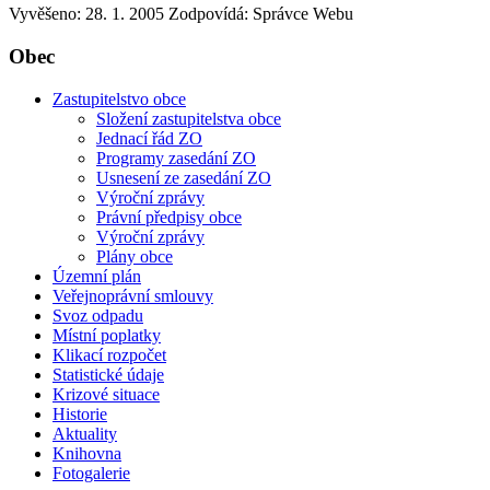
Vyvěšeno: 28. 1. 2005
Zodpovídá:
Správce Webu
Obec
Zastupitelstvo obce
Složení zastupitelstva obce
Jednací řád ZO
Programy zasedání ZO
Usnesení ze zasedání ZO
Výroční zprávy
Právní předpisy obce
Výroční zprávy
Plány obce
Územní plán
Veřejnoprávní smlouvy
Svoz odpadu
Místní poplatky
Klikací rozpočet
Statistické údaje
Krizové situace
Historie
Aktuality
Knihovna
Fotogalerie