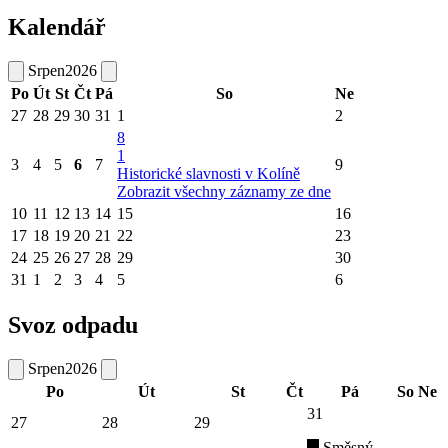
Kalendář
Srpen
2026
Po
Út
St
Čt
Pá
So
Ne
27
28
29
30
31
1
2
8
1
3
4
5
6
7
9
Historické slavnosti v Kolíně
Zobrazit všechny záznamy ze dne
10
11
12
13
14
15
16
17
18
19
20
21
22
23
24
25
26
27
28
29
30
31
1
2
3
4
5
6
Svoz odpadu
Srpen
2026
Po
Út
St
Čt
Pá
So
Ne
31
27
28
29
Směsný