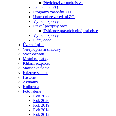
Předchozí zastupitelstva
Jednací řád ZO
Programy zasedání ZO
Usnesení ze zasedání ZO
Výroční zprávy
Právní předpisy obce
Evidence právních předpisů obce
Výroční zprávy
Plány obce
Územní plán
Veřejnoprávní smlouvy
Svoz odpadu
Místní poplatky
Klikací rozpočet
Statistické údaje
Krizové situace
Historie
Aktuality
Knihovna
Fotogalerie
Rok 2022
Rok 2020
Rok 2019
Rok 2014
Rok 2012