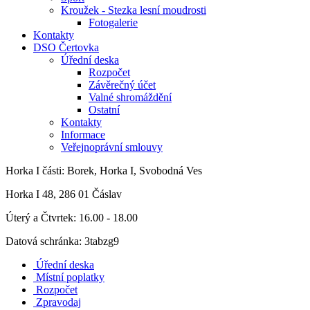
Kroužek - Stezka lesní moudrosti
Fotogalerie
Kontakty
DSO Čertovka
Úřední deska
Rozpočet
Závěrečný účet
Valné shromáždění
Ostatní
Kontakty
Informace
Veřejnoprávní smlouvy
Horka I
části: Borek, Horka I, Svobodná Ves
Horka I 48, 286 01 Čáslav
Úterý a Čtvrtek: 16.00 - 18.00
Datová schránka: 3tabzg9
Úřední deska
Místní poplatky
Rozpočet
Zpravodaj