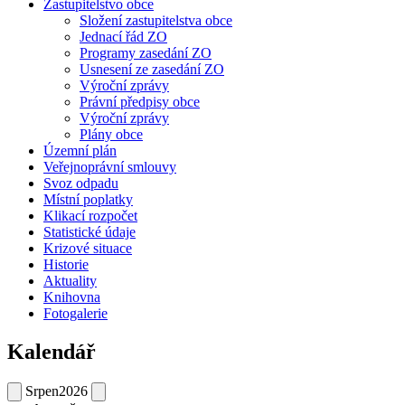
Zastupitelstvo obce
Složení zastupitelstva obce
Jednací řád ZO
Programy zasedání ZO
Usnesení ze zasedání ZO
Výroční zprávy
Právní předpisy obce
Výroční zprávy
Plány obce
Územní plán
Veřejnoprávní smlouvy
Svoz odpadu
Místní poplatky
Klikací rozpočet
Statistické údaje
Krizové situace
Historie
Aktuality
Knihovna
Fotogalerie
Kalendář
Srpen
2026