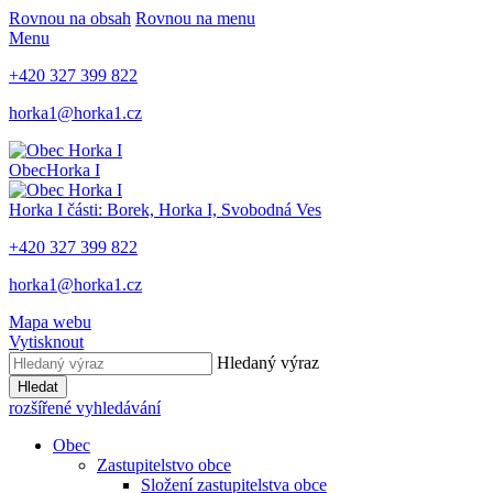
Rovnou na obsah
Rovnou na menu
Menu
+420 327 399 822
horka1@horka1.cz
Obec
Horka I
Horka I
části: Borek, Horka I, Svobodná Ves
+420 327 399 822
horka1@horka1.cz
Mapa webu
Vytisknout
Hledaný výraz
Hledat
rozšířené vyhledávání
Obec
Zastupitelstvo obce
Složení zastupitelstva obce