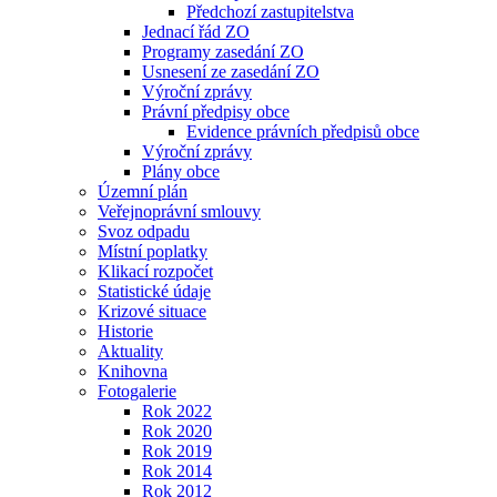
Předchozí zastupitelstva
Jednací řád ZO
Programy zasedání ZO
Usnesení ze zasedání ZO
Výroční zprávy
Právní předpisy obce
Evidence právních předpisů obce
Výroční zprávy
Plány obce
Územní plán
Veřejnoprávní smlouvy
Svoz odpadu
Místní poplatky
Klikací rozpočet
Statistické údaje
Krizové situace
Historie
Aktuality
Knihovna
Fotogalerie
Rok 2022
Rok 2020
Rok 2019
Rok 2014
Rok 2012