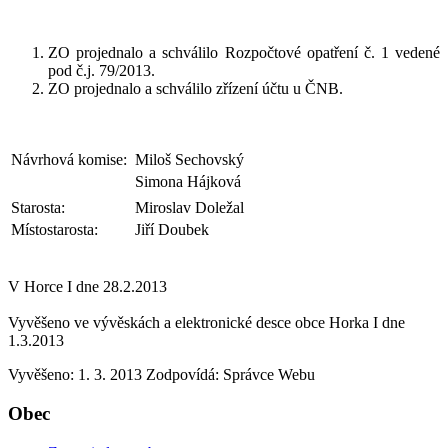
ZO projednalo a schválilo Rozpočtové opatření č. 1 vedené
pod č.j. 79/2013.
ZO projednalo a schválilo zřízení účtu u ČNB.
Návrhová komise:
Miloš Sechovský
Simona Hájková
Starosta:
Miroslav Doležal
Místostarosta:
Jiří Doubek
V Horce I dne 28.2.2013
Vyvěšeno ve vývěskách a elektronické desce obce Horka I dne
1.3.2013
Vyvěšeno: 1. 3. 2013
Zodpovídá:
Správce Webu
Obec