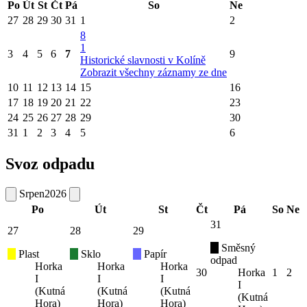
Po
Út
St
Čt
Pá
So
Ne
27
28
29
30
31
1
2
8
1
3
4
5
6
7
9
Historické slavnosti v Kolíně
Zobrazit všechny záznamy ze dne
10
11
12
13
14
15
16
17
18
19
20
21
22
23
24
25
26
27
28
29
30
31
1
2
3
4
5
6
Svoz odpadu
Srpen
2026
Po
Út
St
Čt
Pá
So
Ne
31
27
28
29
Směsný
Plast
Sklo
Papír
odpad
Horka
Horka
Horka
30
Horka
1
2
I
I
I
I
(Kutná
(Kutná
(Kutná
(Kutná
Hora)
Hora)
Hora)