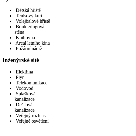
Dětská hřiště
Tenisový kurt
Volejbalové hřistě
Boulderingová
stěna
Knihovna
Areál letního kina
Požární nádrž
Inženýrské sítě
Elektřina
Plyn
Telekomunikace
Vodovod
Splašková
kanalizace
Dešťová
kanalizace
Veřejný rozhlas
Veřejné osvětlení