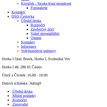
Kroužek - Stezka lesní moudrosti
Fotogalerie
Kontakty
DSO Čertovka
Úřední deska
Rozpočet
Závěrečný účet
Valné shromáždění
Ostatní
Kontakty
Informace
Veřejnoprávní smlouvy
Horka I
části: Borek, Horka I, Svobodná Ves
Horka I 48, 286 01 Čáslav
Úterý a Čtvrtek: 16.00 - 18.00
Datová schránka: 3tabzg9
Úřední deska
Místní poplatky
Rozpočet
Zpravodaj