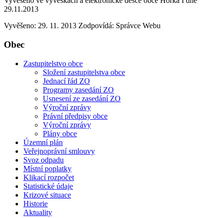
Vyvěšeno ve vývěskách a elektronické desce obce Horka I dne
29.11.2013
Vyvěšeno: 29. 11. 2013
Zodpovídá:
Správce Webu
Obec
Zastupitelstvo obce
Složení zastupitelstva obce
Jednací řád ZO
Programy zasedání ZO
Usnesení ze zasedání ZO
Výroční zprávy
Právní předpisy obce
Výroční zprávy
Plány obce
Územní plán
Veřejnoprávní smlouvy
Svoz odpadu
Místní poplatky
Klikací rozpočet
Statistické údaje
Krizové situace
Historie
Aktuality