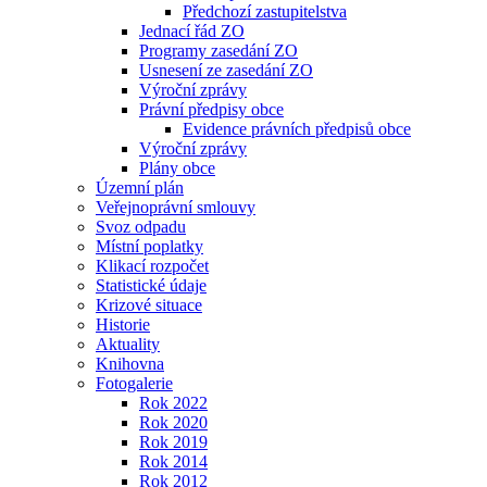
Předchozí zastupitelstva
Jednací řád ZO
Programy zasedání ZO
Usnesení ze zasedání ZO
Výroční zprávy
Právní předpisy obce
Evidence právních předpisů obce
Výroční zprávy
Plány obce
Územní plán
Veřejnoprávní smlouvy
Svoz odpadu
Místní poplatky
Klikací rozpočet
Statistické údaje
Krizové situace
Historie
Aktuality
Knihovna
Fotogalerie
Rok 2022
Rok 2020
Rok 2019
Rok 2014
Rok 2012