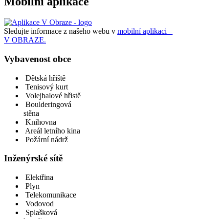
Mobilní aplikace
Sledujte informace z našeho webu v
mobilní aplikaci –
V OBRAZE.
Vybavenost obce
Dětská hřiště
Tenisový kurt
Volejbalové hřistě
Boulderingová
stěna
Knihovna
Areál letního kina
Požární nádrž
Inženýrské sítě
Elektřina
Plyn
Telekomunikace
Vodovod
Splašková