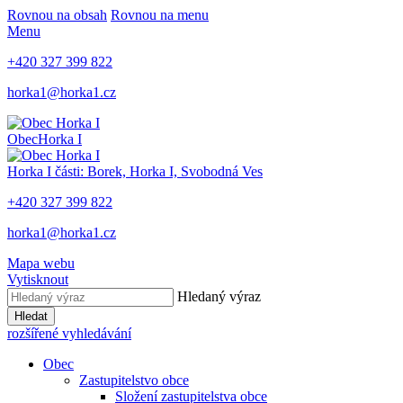
Rovnou na obsah
Rovnou na menu
Menu
+420 327 399 822
horka1@horka1.cz
Obec
Horka I
Horka I
části: Borek, Horka I, Svobodná Ves
+420 327 399 822
horka1@horka1.cz
Mapa webu
Vytisknout
Hledaný výraz
Hledat
rozšířené vyhledávání
Obec
Zastupitelstvo obce
Složení zastupitelstva obce