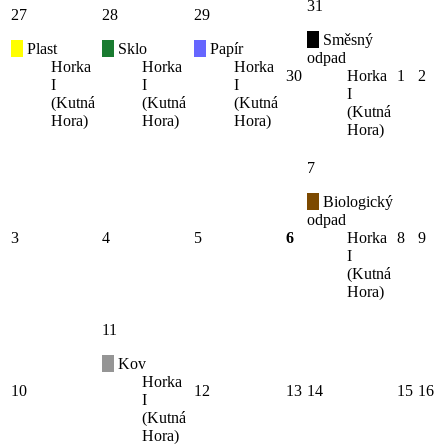
31
27
28
29
Směsný
Plast
Sklo
Papír
odpad
Horka
Horka
Horka
30
Horka
1
2
I
I
I
I
(Kutná
(Kutná
(Kutná
(Kutná
Hora)
Hora)
Hora)
Hora)
7
Biologický
odpad
3
4
5
6
Horka
8
9
I
(Kutná
Hora)
11
Kov
Horka
10
12
13
14
15
16
I
(Kutná
Hora)