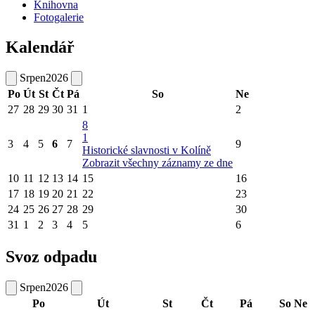
Knihovna
Fotogalerie
Kalendář
Srpen
2026
Po
Út
St
Čt
Pá
So
Ne
27
28
29
30
31
1
2
8
1
3
4
5
6
7
9
Historické slavnosti v Kolíně
Zobrazit všechny záznamy ze dne
10
11
12
13
14
15
16
17
18
19
20
21
22
23
24
25
26
27
28
29
30
31
1
2
3
4
5
6
Svoz odpadu
Srpen
2026
Po
Út
St
Čt
Pá
So
Ne