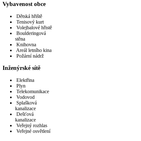
Vybavenost obce
Dětská hřiště
Tenisový kurt
Volejbalové hřistě
Boulderingová
stěna
Knihovna
Areál letního kina
Požární nádrž
Inženýrské sítě
Elektřina
Plyn
Telekomunikace
Vodovod
Splašková
kanalizace
Dešťová
kanalizace
Veřejný rozhlas
Veřejné osvětlení