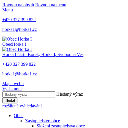
Rovnou na obsah
Rovnou na menu
Menu
+420 327 399 822
horka1@horka1.cz
Obec
Horka I
Horka I
části: Borek, Horka I, Svobodná Ves
+420 327 399 822
horka1@horka1.cz
Mapa webu
Vytisknout
Hledaný výraz
Hledat
rozšířené vyhledávání
Obec
Zastupitelstvo obce
Složení zastupitelstva obce