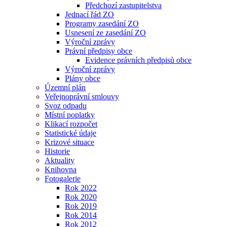
Předchozí zastupitelstva
Jednací řád ZO
Programy zasedání ZO
Usnesení ze zasedání ZO
Výroční zprávy
Právní předpisy obce
Evidence právních předpisů obce
Výroční zprávy
Plány obce
Územní plán
Veřejnoprávní smlouvy
Svoz odpadu
Místní poplatky
Klikací rozpočet
Statistické údaje
Krizové situace
Historie
Aktuality
Knihovna
Fotogalerie
Rok 2022
Rok 2020
Rok 2019
Rok 2014
Rok 2012