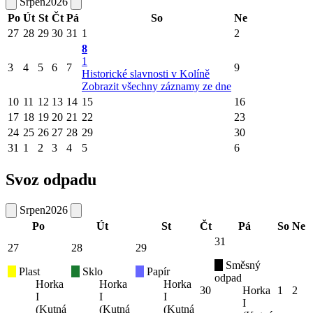
Srpen
2026
Po
Út
St
Čt
Pá
So
Ne
27
28
29
30
31
1
2
8
1
3
4
5
6
7
9
Historické slavnosti v Kolíně
Zobrazit všechny záznamy ze dne
10
11
12
13
14
15
16
17
18
19
20
21
22
23
24
25
26
27
28
29
30
31
1
2
3
4
5
6
Svoz odpadu
Srpen
2026
Po
Út
St
Čt
Pá
So
Ne
31
27
28
29
Směsný
Plast
Sklo
Papír
odpad
Horka
Horka
Horka
30
Horka
1
2
I
I
I
I
(Kutná
(Kutná
(Kutná