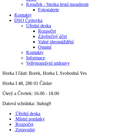
Kroužek - Stezka lesní moudrosti
Fotogalerie
Kontakty
DSO Čertovka
Úřední deska
Rozpočet
Závěrečný účet
Valné shromáždění
Ostatní
Kontakty
Informace
Veřejnoprávní smlouvy
Horka I
části: Borek, Horka I, Svobodná Ves
Horka I 48, 286 01 Čáslav
Úterý a Čtvrtek: 16.00 - 18.00
Datová schránka: 3tabzg9
Úřední deska
Místní poplatky
Rozpočet
Zpravodaj