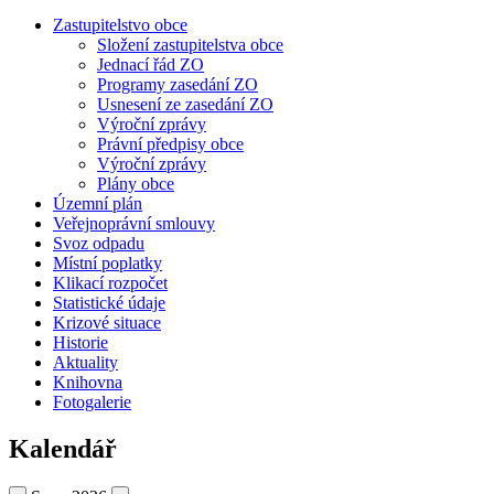
Zastupitelstvo obce
Složení zastupitelstva obce
Jednací řád ZO
Programy zasedání ZO
Usnesení ze zasedání ZO
Výroční zprávy
Právní předpisy obce
Výroční zprávy
Plány obce
Územní plán
Veřejnoprávní smlouvy
Svoz odpadu
Místní poplatky
Klikací rozpočet
Statistické údaje
Krizové situace
Historie
Aktuality
Knihovna
Fotogalerie
Kalendář