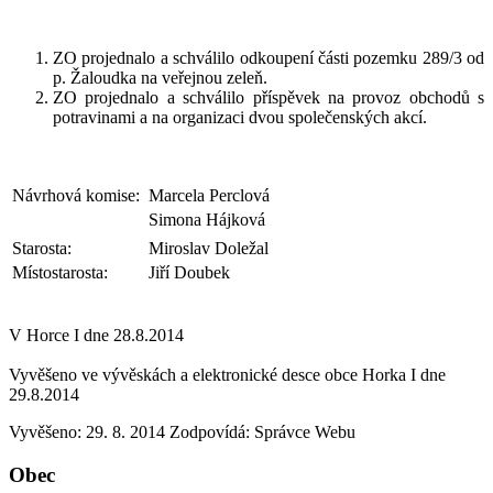
ZO projednalo a schválilo odkoupení části pozemku 289/3 od
p. Žaloudka na veřejnou zeleň.
ZO projednalo a schválilo příspěvek na provoz obchodů s
potravinami a na organizaci dvou společenských akcí.
Návrhová komise:
Marcela Perclová
Simona Hájková
Starosta:
Miroslav Doležal
Místostarosta:
Jiří Doubek
V Horce I dne 28.8.2014
Vyvěšeno ve vývěskách a elektronické desce obce Horka I dne
29.8.2014
Vyvěšeno: 29. 8. 2014
Zodpovídá:
Správce Webu
Obec