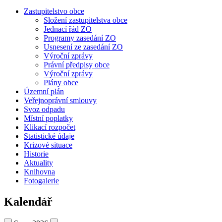
Zastupitelstvo obce
Složení zastupitelstva obce
Jednací řád ZO
Programy zasedání ZO
Usnesení ze zasedání ZO
Výroční zprávy
Právní předpisy obce
Výroční zprávy
Plány obce
Územní plán
Veřejnoprávní smlouvy
Svoz odpadu
Místní poplatky
Klikací rozpočet
Statistické údaje
Krizové situace
Historie
Aktuality
Knihovna
Fotogalerie
Kalendář