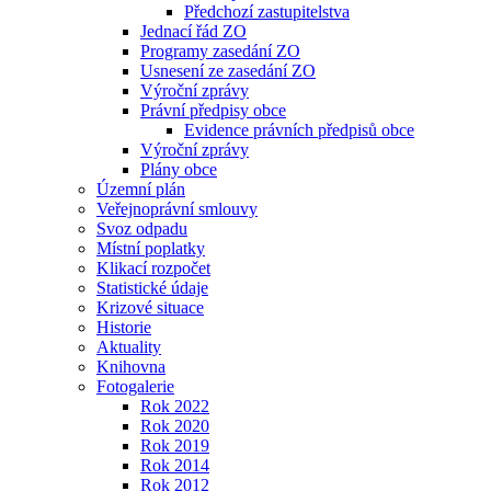
Předchozí zastupitelstva
Jednací řád ZO
Programy zasedání ZO
Usnesení ze zasedání ZO
Výroční zprávy
Právní předpisy obce
Evidence právních předpisů obce
Výroční zprávy
Plány obce
Územní plán
Veřejnoprávní smlouvy
Svoz odpadu
Místní poplatky
Klikací rozpočet
Statistické údaje
Krizové situace
Historie
Aktuality
Knihovna
Fotogalerie
Rok 2022
Rok 2020
Rok 2019
Rok 2014
Rok 2012