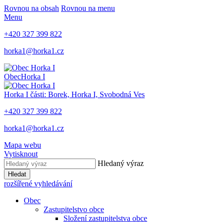
Rovnou na obsah
Rovnou na menu
Menu
+420 327 399 822
horka1@horka1.cz
Obec
Horka I
Horka I
části: Borek, Horka I, Svobodná Ves
+420 327 399 822
horka1@horka1.cz
Mapa webu
Vytisknout
Hledaný výraz
Hledat
rozšířené vyhledávání
Obec
Zastupitelstvo obce
Složení zastupitelstva obce