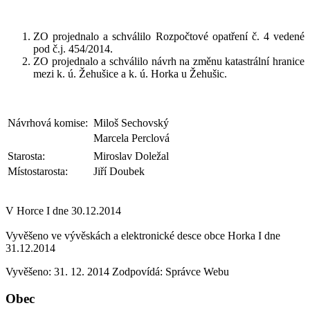
ZO projednalo a schválilo Rozpočtové opatření č. 4 vedené
pod č.j. 454/2014.
ZO projednalo a schválilo návrh na změnu katastrální hranice
mezi k. ú. Žehušice a k. ú. Horka u Žehušic.
Návrhová komise:
Miloš Sechovský
Marcela Perclová
Starosta:
Miroslav Doležal
Místostarosta:
Jiří Doubek
V Horce I dne 30.12.2014
Vyvěšeno ve vývěskách a elektronické desce obce Horka I dne
31.12.2014
Vyvěšeno: 31. 12. 2014
Zodpovídá:
Správce Webu
Obec