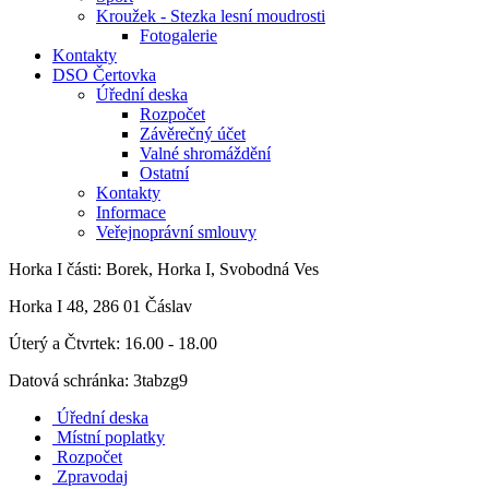
Kroužek - Stezka lesní moudrosti
Fotogalerie
Kontakty
DSO Čertovka
Úřední deska
Rozpočet
Závěrečný účet
Valné shromáždění
Ostatní
Kontakty
Informace
Veřejnoprávní smlouvy
Horka I
části: Borek, Horka I, Svobodná Ves
Horka I 48, 286 01 Čáslav
Úterý a Čtvrtek: 16.00 - 18.00
Datová schránka: 3tabzg9
Úřední deska
Místní poplatky
Rozpočet
Zpravodaj