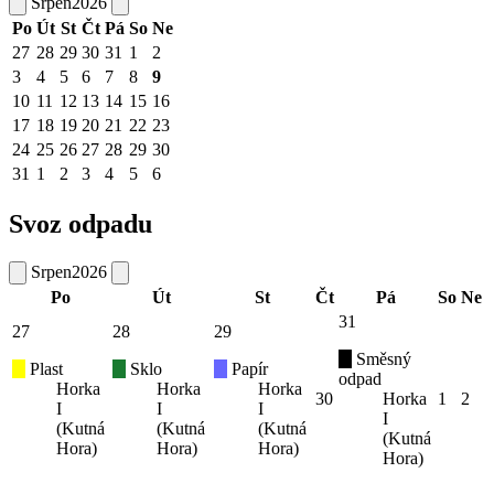
Srpen
2026
Po
Út
St
Čt
Pá
So
Ne
27
28
29
30
31
1
2
3
4
5
6
7
8
9
10
11
12
13
14
15
16
17
18
19
20
21
22
23
24
25
26
27
28
29
30
31
1
2
3
4
5
6
Svoz odpadu
Srpen
2026
Po
Út
St
Čt
Pá
So
Ne
31
27
28
29
Směsný
Plast
Sklo
Papír
odpad
Horka
Horka
Horka
30
Horka
1
2
I
I
I
I
(Kutná
(Kutná
(Kutná
(Kutná
Hora)
Hora)
Hora)
Hora)