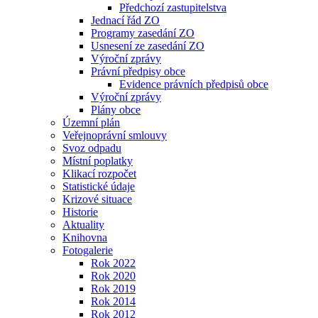
Předchozí zastupitelstva
Jednací řád ZO
Programy zasedání ZO
Usnesení ze zasedání ZO
Výroční zprávy
Právní předpisy obce
Evidence právních předpisů obce
Výroční zprávy
Plány obce
Územní plán
Veřejnoprávní smlouvy
Svoz odpadu
Místní poplatky
Klikací rozpočet
Statistické údaje
Krizové situace
Historie
Aktuality
Knihovna
Fotogalerie
Rok 2022
Rok 2020
Rok 2019
Rok 2014
Rok 2012