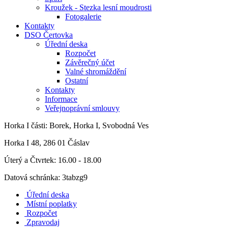
Kroužek - Stezka lesní moudrosti
Fotogalerie
Kontakty
DSO Čertovka
Úřední deska
Rozpočet
Závěrečný účet
Valné shromáždění
Ostatní
Kontakty
Informace
Veřejnoprávní smlouvy
Horka I
části: Borek, Horka I, Svobodná Ves
Horka I 48, 286 01 Čáslav
Úterý a Čtvrtek: 16.00 - 18.00
Datová schránka: 3tabzg9
Úřední deska
Místní poplatky
Rozpočet
Zpravodaj