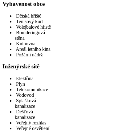
Vybavenost obce
Dětská hřiště
Tenisový kurt
Volejbalové hřistě
Boulderingová
stěna
Knihovna
Areál letního kina
Požární nádrž
Inženýrské sítě
Elektřina
Plyn
Telekomunikace
Vodovod
Splašková
kanalizace
Dešťová
kanalizace
Veřejný rozhlas
Veřejné osvětlení