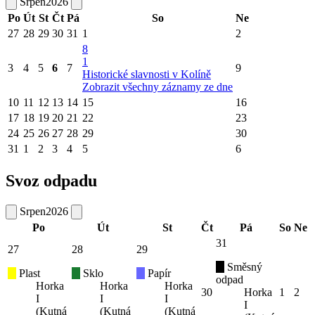
Srpen
2026
Po
Út
St
Čt
Pá
So
Ne
27
28
29
30
31
1
2
8
1
3
4
5
6
7
9
Historické slavnosti v Kolíně
Zobrazit všechny záznamy ze dne
10
11
12
13
14
15
16
17
18
19
20
21
22
23
24
25
26
27
28
29
30
31
1
2
3
4
5
6
Svoz odpadu
Srpen
2026
Po
Út
St
Čt
Pá
So
Ne
31
27
28
29
Směsný
Plast
Sklo
Papír
odpad
Horka
Horka
Horka
30
Horka
1
2
I
I
I
I
(Kutná
(Kutná
(Kutná