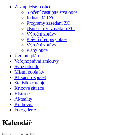
Zastupitelstvo obce
Složení zastupitelstva obce
Jednací řád ZO
Programy zasedání ZO
Usnesení ze zasedání ZO
Výroční zprávy
Právní předpisy obce
Výroční zprávy
Plány obce
Územní plán
Veřejnoprávní smlouvy
Svoz odpadu
Místní poplatky
Klikací rozpočet
Statistické údaje
Krizové situace
Historie
Aktuality
Knihovna
Fotogalerie
Kalendář