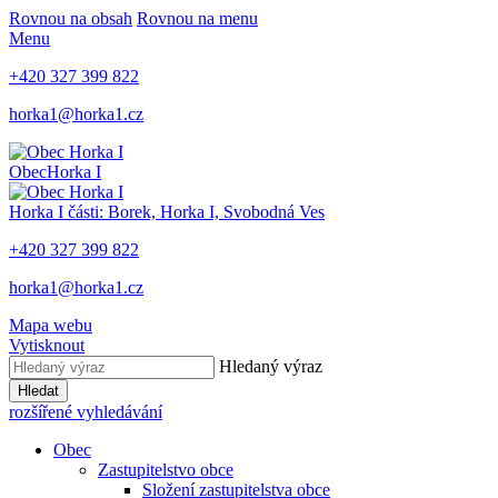
Rovnou na obsah
Rovnou na menu
Menu
+420 327 399 822
horka1@horka1.cz
Obec
Horka I
Horka I
části: Borek, Horka I, Svobodná Ves
+420 327 399 822
horka1@horka1.cz
Mapa webu
Vytisknout
Hledaný výraz
Hledat
rozšířené vyhledávání
Obec
Zastupitelstvo obce
Složení zastupitelstva obce