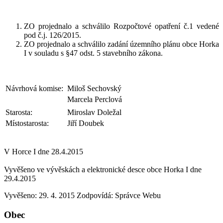
ZO projednalo a schválilo Rozpočtové opatření č.1 vedené
pod č.j. 126/2015.
ZO projednalo a schválilo zadání územního plánu obce Horka
I v souladu s §47 odst. 5 stavebního zákona.
Návrhová komise:
Miloš Sechovský
Marcela Perclová
Starosta:
Miroslav Doležal
Místostarosta:
Jiří Doubek
V Horce I dne 28.4.2015
Vyvěšeno ve vývěskách a elektronické desce obce Horka I dne
29.4.2015
Vyvěšeno: 29. 4. 2015
Zodpovídá:
Správce Webu
Obec