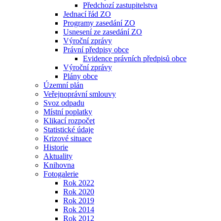
Předchozí zastupitelstva
Jednací řád ZO
Programy zasedání ZO
Usnesení ze zasedání ZO
Výroční zprávy
Právní předpisy obce
Evidence právních předpisů obce
Výroční zprávy
Plány obce
Územní plán
Veřejnoprávní smlouvy
Svoz odpadu
Místní poplatky
Klikací rozpočet
Statistické údaje
Krizové situace
Historie
Aktuality
Knihovna
Fotogalerie
Rok 2022
Rok 2020
Rok 2019
Rok 2014
Rok 2012