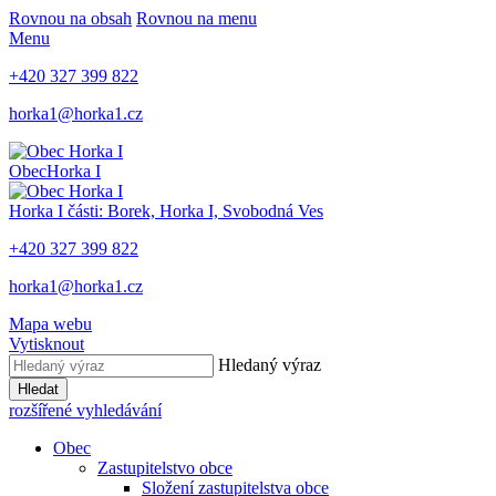
Rovnou na obsah
Rovnou na menu
Menu
+420 327 399 822
horka1@horka1.cz
Obec
Horka I
Horka I
části: Borek, Horka I, Svobodná Ves
+420 327 399 822
horka1@horka1.cz
Mapa webu
Vytisknout
Hledaný výraz
Hledat
rozšířené vyhledávání
Obec
Zastupitelstvo obce
Složení zastupitelstva obce