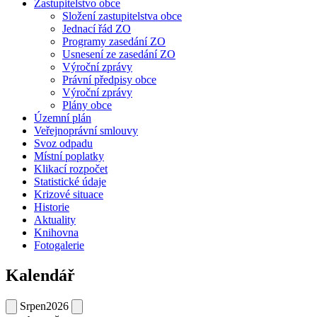
Zastupitelstvo obce
Složení zastupitelstva obce
Jednací řád ZO
Programy zasedání ZO
Usnesení ze zasedání ZO
Výroční zprávy
Právní předpisy obce
Výroční zprávy
Plány obce
Územní plán
Veřejnoprávní smlouvy
Svoz odpadu
Místní poplatky
Klikací rozpočet
Statistické údaje
Krizové situace
Historie
Aktuality
Knihovna
Fotogalerie
Kalendář
Srpen
2026