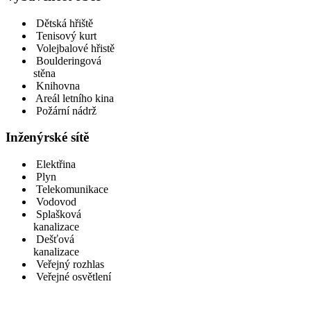
Dětská hřiště
Tenisový kurt
Volejbalové hřistě
Boulderingová
stěna
Knihovna
Areál letního kina
Požární nádrž
Inženýrské sítě
Elektřina
Plyn
Telekomunikace
Vodovod
Splašková
kanalizace
Dešťová
kanalizace
Veřejný rozhlas
Veřejné osvětlení