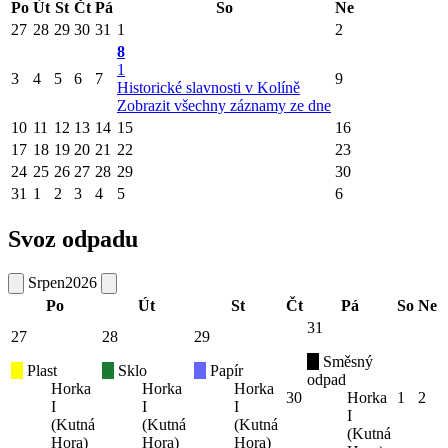
Po
Út
St
Čt
Pá
So
Ne
27
28
29
30
31
1
2
8
1
3
4
5
6
7
9
Historické slavnosti v Kolíně
Zobrazit všechny záznamy ze dne
10
11
12
13
14
15
16
17
18
19
20
21
22
23
24
25
26
27
28
29
30
31
1
2
3
4
5
6
Svoz odpadu
Srpen
2026
Po
Út
St
Čt
Pá
So
Ne
31
27
28
29
Směsný
Plast
Sklo
Papír
odpad
Horka
Horka
Horka
30
Horka
1
2
I
I
I
I
(Kutná
(Kutná
(Kutná
(Kutná
Hora)
Hora)
Hora)