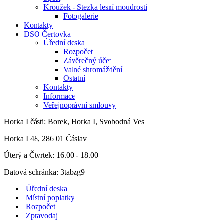
Kroužek - Stezka lesní moudrosti
Fotogalerie
Kontakty
DSO Čertovka
Úřední deska
Rozpočet
Závěrečný účet
Valné shromáždění
Ostatní
Kontakty
Informace
Veřejnoprávní smlouvy
Horka I
části: Borek, Horka I, Svobodná Ves
Horka I 48, 286 01 Čáslav
Úterý a Čtvrtek: 16.00 - 18.00
Datová schránka: 3tabzg9
Úřední deska
Místní poplatky
Rozpočet
Zpravodaj