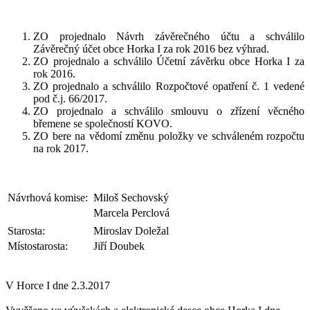
ZO projednalo Návrh závěrečného účtu a schválilo
Závěrečný účet obce Horka I za rok 2016 bez výhrad.
ZO projednalo a schválilo Účetní závěrku obce Horka I za
rok 2016.
ZO projednalo a schválilo Rozpočtové opatření č. 1 vedené
pod č.j. 66/2017.
ZO projednalo a schválilo smlouvu o zřízení věcného
břemene se společností KOVO.
ZO bere na vědomí změnu položky ve schváleném rozpočtu
na rok 2017.
Návrhová komise:
Miloš Sechovský
Marcela Perclová
Starosta:
Miroslav Doležal
Místostarosta:
Jiří Doubek
V Horce I dne 2.3.2017