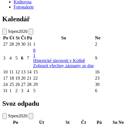
Knihovna
Fotogalerie
Kalendář
Srpen
2026
Po
Út
St
Čt
Pá
So
Ne
27
28
29
30
31
1
2
8
1
3
4
5
6
7
9
Historické slavnosti v Kolíně
Zobrazit všechny záznamy ze dne
10
11
12
13
14
15
16
17
18
19
20
21
22
23
24
25
26
27
28
29
30
31
1
2
3
4
5
6
Svoz odpadu
Srpen
2026
Po
Út
St
Čt
Pá
So
Ne