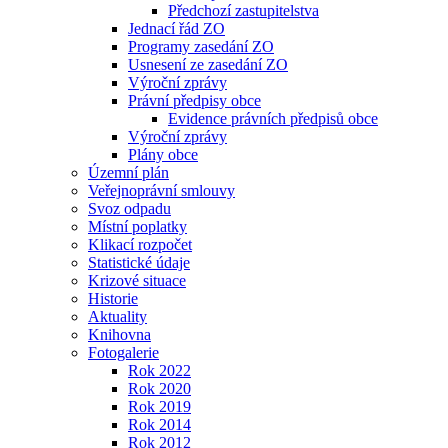
Předchozí zastupitelstva
Jednací řád ZO
Programy zasedání ZO
Usnesení ze zasedání ZO
Výroční zprávy
Právní předpisy obce
Evidence právních předpisů obce
Výroční zprávy
Plány obce
Územní plán
Veřejnoprávní smlouvy
Svoz odpadu
Místní poplatky
Klikací rozpočet
Statistické údaje
Krizové situace
Historie
Aktuality
Knihovna
Fotogalerie
Rok 2022
Rok 2020
Rok 2019
Rok 2014
Rok 2012