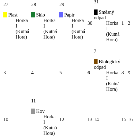
31
27
28
29
Směsný
Plast
Sklo
Papír
odpad
Horka
Horka
Horka
30
Horka
1
2
I
I
I
I
(Kutná
(Kutná
(Kutná
(Kutná
Hora)
Hora)
Hora)
Hora)
7
Biologický
odpad
3
4
5
6
Horka
8
9
I
(Kutná
Hora)
11
Kov
Horka
10
12
13
14
15
16
I
(Kutná
Hora)