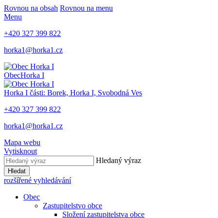
Rovnou na obsah
Rovnou na menu
Menu
+420 327 399 822
horka1@horka1.cz
Obec
Horka I
Horka I
části: Borek, Horka I, Svobodná Ves
+420 327 399 822
horka1@horka1.cz
Mapa webu
Vytisknout
Hledaný výraz
Hledat
rozšířené vyhledávání
Obec
Zastupitelstvo obce
Složení zastupitelstva obce