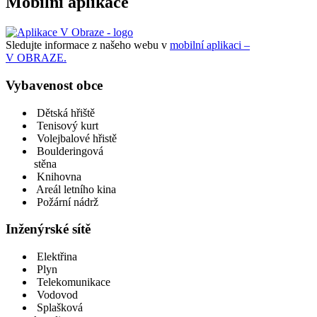
Mobilní aplikace
Sledujte informace z našeho webu v
mobilní aplikaci –
V OBRAZE.
Vybavenost obce
Dětská hřiště
Tenisový kurt
Volejbalové hřistě
Boulderingová
stěna
Knihovna
Areál letního kina
Požární nádrž
Inženýrské sítě
Elektřina
Plyn
Telekomunikace
Vodovod
Splašková