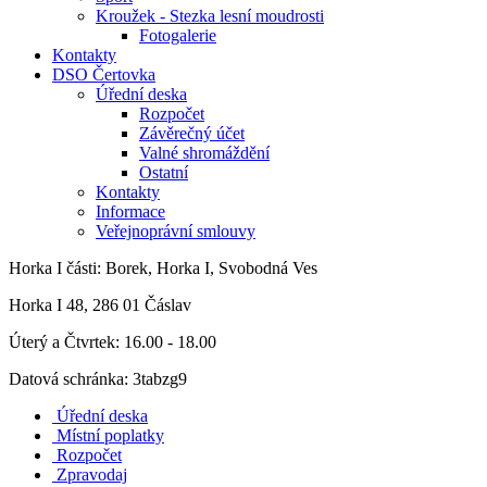
Kroužek - Stezka lesní moudrosti
Fotogalerie
Kontakty
DSO Čertovka
Úřední deska
Rozpočet
Závěrečný účet
Valné shromáždění
Ostatní
Kontakty
Informace
Veřejnoprávní smlouvy
Horka I
části: Borek, Horka I, Svobodná Ves
Horka I 48, 286 01 Čáslav
Úterý a Čtvrtek: 16.00 - 18.00
Datová schránka: 3tabzg9
Úřední deska
Místní poplatky
Rozpočet
Zpravodaj