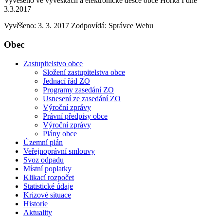
Vyvěšeno ve vývěskách a elektronické desce obce Horka I dne
3.3.2017
Vyvěšeno: 3. 3. 2017
Zodpovídá:
Správce Webu
Obec
Zastupitelstvo obce
Složení zastupitelstva obce
Jednací řád ZO
Programy zasedání ZO
Usnesení ze zasedání ZO
Výroční zprávy
Právní předpisy obce
Výroční zprávy
Plány obce
Územní plán
Veřejnoprávní smlouvy
Svoz odpadu
Místní poplatky
Klikací rozpočet
Statistické údaje
Krizové situace
Historie
Aktuality