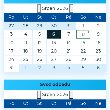
Srpen
2026
Po
Út
St
Čt
Pá
So
Ne
27
28
29
30
31
1
2
3
4
5
6
7
9
8
10
11
12
13
14
15
16
17
18
19
20
21
22
23
24
25
26
27
28
29
30
31
1
2
3
4
5
6
Svoz odpadu
Srpen
2026
Po
Út
St
Čt
Pá
So
Ne