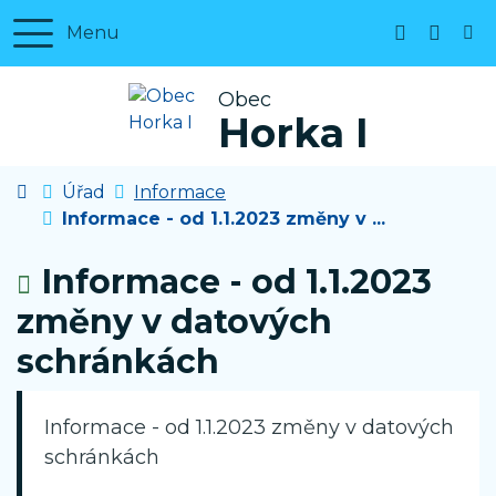
Rovnou na obsah
Rovnou na menu
Menu
+420 327 
horka1
Obec
Horka I
Úvodní stránka
Úřad
Informace
Informace - od 1.1.2023 změny v ...
Informace - od 1.1.2023
změny v datových
schránkách
Informace - od 1.1.2023 změny v datových
schránkách