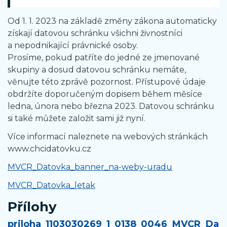
Od 1. 1. 2023 na základě změny zákona automaticky
získají datovou schránku všichni živnostníci
a nepodnikající právnické osoby.
Prosíme, pokud patříte do jedné ze jmenované
skupiny a dosud datovou schránku nemáte,
věnujte této zprávě pozornost. Přístupové údaje
obdržíte doporučeným dopisem během měsíce
ledna, února nebo března 2023. Datovou schránku
si také můžete založit sami již nyní.
Více informací naleznete na webových stránkách
www.chcidatovku.cz
MVCR_Datovka_banner_na-weby-uradu
MVCR_Datovka_letak
Přílohy
priloha_1103030269_1_0138_0046_MVCR_Da