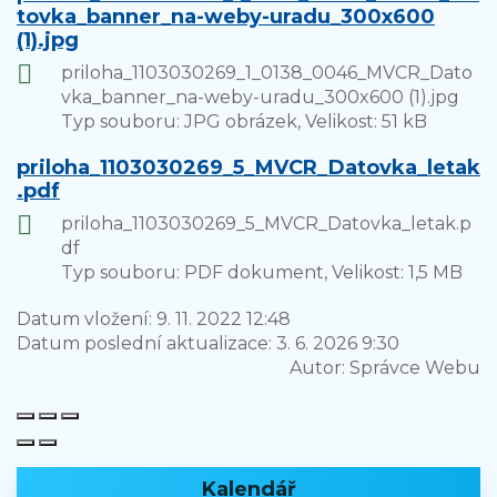
tovka_banner_na-weby-uradu_300x600
(1).jpg
priloha_1103030269_1_0138_0046_MVCR_Dato
vka_banner_na-weby-uradu_300x600 (1).jpg
Typ souboru: JPG obrázek, Velikost: 51 kB
priloha_1103030269_5_MVCR_Datovka_letak
.pdf
priloha_1103030269_5_MVCR_Datovka_letak.p
df
Typ souboru: PDF dokument, Velikost: 1,5 MB
Datum vložení:
9. 11. 2022 12:48
Datum poslední aktualizace:
3. 6. 2026 9:30
Autor:
Správce Webu
Kalendář