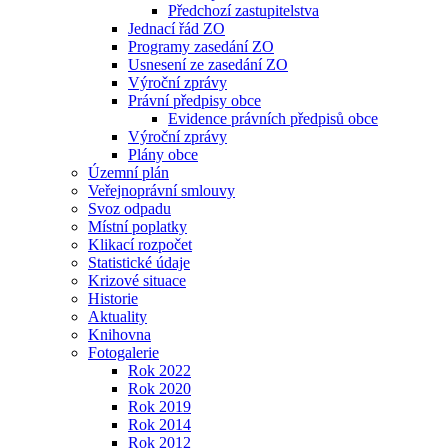
Předchozí zastupitelstva
Jednací řád ZO
Programy zasedání ZO
Usnesení ze zasedání ZO
Výroční zprávy
Právní předpisy obce
Evidence právních předpisů obce
Výroční zprávy
Plány obce
Územní plán
Veřejnoprávní smlouvy
Svoz odpadu
Místní poplatky
Klikací rozpočet
Statistické údaje
Krizové situace
Historie
Aktuality
Knihovna
Fotogalerie
Rok 2022
Rok 2020
Rok 2019
Rok 2014
Rok 2012