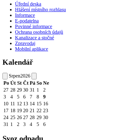
Úřední deska
Hlášení místního rozhlasu
Informace
E-podatelna
Povinné informace
Ochrana osobních údajů
Kanalizace a stočné
Zpravodaj
Mobilní aplikace
Kalendář
Srpen
2026
Po
Út
St
Čt
Pá
So
Ne
27
28
29
30
31
1
2
3
4
5
6
7
8
9
10
11
12
13
14
15
16
17
18
19
20
21
22
23
24
25
26
27
28
29
30
31
1
2
3
4
5
6
Svoz odpadu