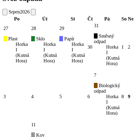
Srpen
2026
Po
Út
St
Čt
Pá
So
Ne
31
27
28
29
Směsný
Plast
Sklo
Papír
odpad
Horka
Horka
Horka
30
Horka
1
2
I
I
I
I
(Kutná
(Kutná
(Kutná
(Kutná
Hora)
Hora)
Hora)
Hora)
7
Biologický
odpad
3
4
5
6
Horka
8
9
I
(Kutná
Hora)
11
Kov