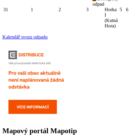
odpad
31
1
2
3
Horka
5
6
I
(Kutná
Hora)
Kalendář svozu odpadu
Mapový portál Mapotip