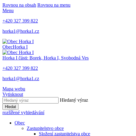
Rovnou na obsah
Rovnou na menu
Menu
+420 327 399 822
horka1@horka1.cz
Obec
Horka I
Horka I
části: Borek, Horka I, Svobodná Ves
+420 327 399 822
horka1@horka1.cz
Mapa webu
Vytisknout
Hledaný výraz
Hledat
rozšířené vyhledávání
Obec
Zastupitelstvo obce
Složení zastupitelstva obce