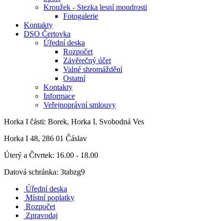
Kroužek - Stezka lesní moudrosti
Fotogalerie
Kontakty
DSO Čertovka
Úřední deska
Rozpočet
Závěrečný účet
Valné shromáždění
Ostatní
Kontakty
Informace
Veřejnoprávní smlouvy
Horka I
části: Borek, Horka I, Svobodná Ves
Horka I 48, 286 01 Čáslav
Úterý a Čtvrtek: 16.00 - 18.00
Datová schránka: 3tabzg9
Úřední deska
Místní poplatky
Rozpočet
Zpravodaj