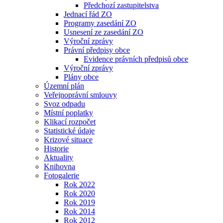
Předchozí zastupitelstva
Jednací řád ZO
Programy zasedání ZO
Usnesení ze zasedání ZO
Výroční zprávy
Právní předpisy obce
Evidence právních předpisů obce
Výroční zprávy
Plány obce
Územní plán
Veřejnoprávní smlouvy
Svoz odpadu
Místní poplatky
Klikací rozpočet
Statistické údaje
Krizové situace
Historie
Aktuality
Knihovna
Fotogalerie
Rok 2022
Rok 2020
Rok 2019
Rok 2014
Rok 2012