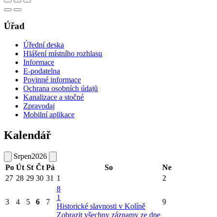
Úřad
Úřední deska
Hlášení místního rozhlasu
Informace
E-podatelna
Povinné informace
Ochrana osobních údajů
Kanalizace a stočné
Zpravodaj
Mobilní aplikace
Kalendář
Srpen
2026
Po
Út
St
Čt
Pá
So
Ne
27
28
29
30
31
1
2
8
1
3
4
5
6
7
9
Historické slavnosti v Kolíně
Zobrazit všechny záznamy ze dne