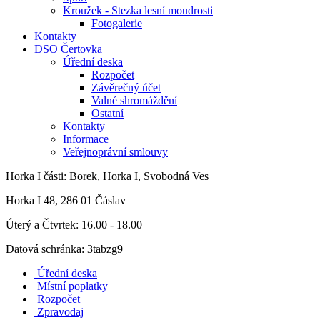
Kroužek - Stezka lesní moudrosti
Fotogalerie
Kontakty
DSO Čertovka
Úřední deska
Rozpočet
Závěrečný účet
Valné shromáždění
Ostatní
Kontakty
Informace
Veřejnoprávní smlouvy
Horka I
části: Borek, Horka I, Svobodná Ves
Horka I 48, 286 01 Čáslav
Úterý a Čtvrtek: 16.00 - 18.00
Datová schránka: 3tabzg9
Úřední deska
Místní poplatky
Rozpočet
Zpravodaj