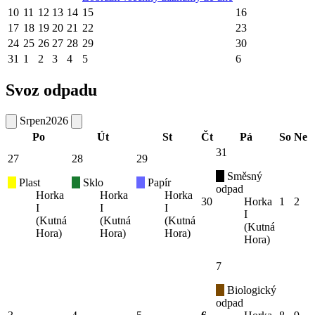
10
11
12
13
14
15
16
17
18
19
20
21
22
23
24
25
26
27
28
29
30
31
1
2
3
4
5
6
Svoz odpadu
Srpen
2026
Po
Út
St
Čt
Pá
So
Ne
31
27
28
29
Směsný
Plast
Sklo
Papír
odpad
Horka
Horka
Horka
30
Horka
1
2
I
I
I
I
(Kutná
(Kutná
(Kutná
(Kutná
Hora)
Hora)
Hora)
Hora)
7
Biologický
odpad