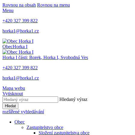
Rovnou na obsah
Rovnou na menu
Menu
+420 327 399 822
horka1@horka1.cz
Obec
Horka I
Horka I
části: Borek, Horka I, Svobodná Ves
+420 327 399 822
horka1@horka1.cz
Mapa webu
Vytisknout
Hledaný výraz
Hledat
rozšířené vyhledávání
Obec
Zastupitelstvo obce
Složení zastupitelstva obce