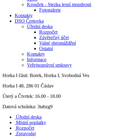
Kroužek - Stezka lesní moudrosti
Fotogalerie
Kontakty
DSO Čertovka
Úřední deska
Rozpočet
Závěrečný účet
Valné shromáždění
Ostatní
Kontakty
Informace
Veřejnoprávní smlouvy
Horka I
části: Borek, Horka I, Svobodná Ves
Horka I 48, 286 01 Čáslav
Úterý a Čtvrtek: 16.00 - 18.00
Datová schránka: 3tabzg9
Úřední deska
Místní poplatky
Rozpočet
Zpravodaj