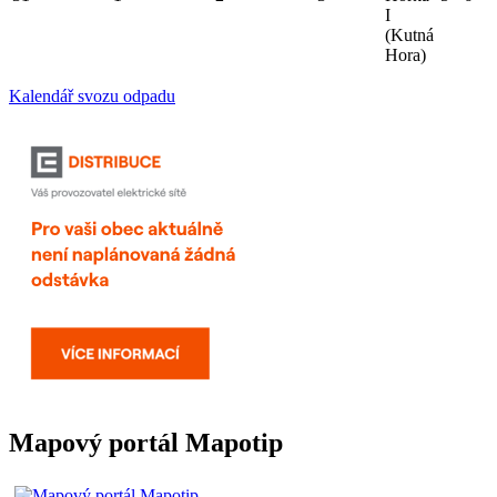
I
(Kutná
Hora)
Kalendář svozu odpadu
Mapový portál Mapotip