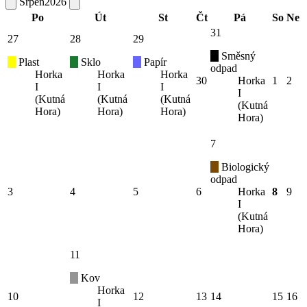
Srpen
2026
Po
Út
St
Čt
Pá
So
Ne
31
27
28
29
Směsný
Plast
Sklo
Papír
odpad
Horka
Horka
Horka
30
Horka
1
2
I
I
I
I
(Kutná
(Kutná
(Kutná
(Kutná
Hora)
Hora)
Hora)
Hora)
7
Biologický
odpad
3
4
5
6
Horka
8
9
I
(Kutná
Hora)
11
Kov
Horka
10
12
13
14
15
16
I