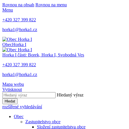
Rovnou na obsah
Rovnou na menu
Menu
+420 327 399 822
horka1@horka1.cz
Obec
Horka I
Horka I
části: Borek, Horka I, Svobodná Ves
+420 327 399 822
horka1@horka1.cz
Mapa webu
Vytisknout
Hledaný výraz
Hledat
rozšířené vyhledávání
Obec
Zastupitelstvo obce
Složení zastupitelstva obce