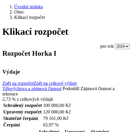
Úvodní stránka
Obec
Klikací rozpočet
Klikací rozpočet
pro rok
Rozpočet Horka I
Výdaje
Zpět na rozpočet
Zpět na celkové výdaje
Tělovýchova a zájmová činnost
Pododdíl
Zájmová činnost a
rekreace
2,73 %
z celkových výdajů
Schválený rozpočet
100 000,00 Kč
Upravený rozpočet
120 000,00 Kč
Skutečné čerpání
79 161,00 Kč
Čerpání
65,97 %
Schválený
Upravený
Skutečné