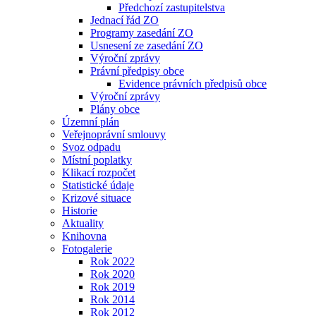
Předchozí zastupitelstva
Jednací řád ZO
Programy zasedání ZO
Usnesení ze zasedání ZO
Výroční zprávy
Právní předpisy obce
Evidence právních předpisů obce
Výroční zprávy
Plány obce
Územní plán
Veřejnoprávní smlouvy
Svoz odpadu
Místní poplatky
Klikací rozpočet
Statistické údaje
Krizové situace
Historie
Aktuality
Knihovna
Fotogalerie
Rok 2022
Rok 2020
Rok 2019
Rok 2014
Rok 2012