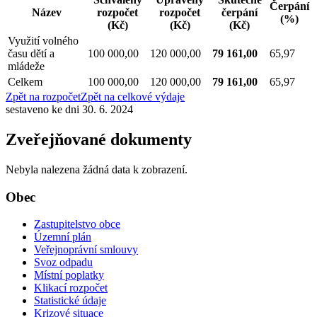
Čerpání
Název
rozpočet
rozpočet
čerpání
(%)
(Kč)
(Kč)
(Kč)
Využití volného
času dětí a
100 000,00
120 000,00
79 161,00
65,97
mládeže
Celkem
100 000,00
120 000,00
79 161,00
65,97
Zpět na rozpočet
Zpět na celkové výdaje
sestaveno ke dni 30. 6. 2024
Zveřejňované dokumenty
Nebyla nalezena žádná data k zobrazení.
Obec
Zastupitelstvo obce
Územní plán
Veřejnoprávní smlouvy
Svoz odpadu
Místní poplatky
Klikací rozpočet
Statistické údaje
Krizové situace