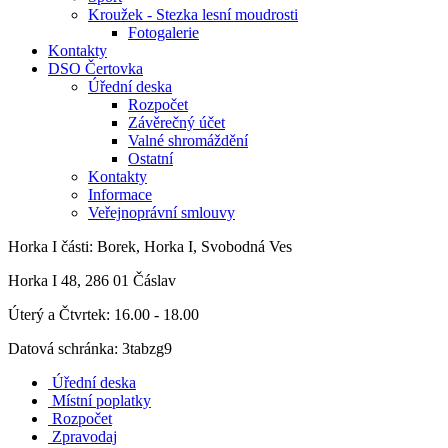
Kroužek - Stezka lesní moudrosti
Fotogalerie
Kontakty
DSO Čertovka
Úřední deska
Rozpočet
Závěrečný účet
Valné shromáždění
Ostatní
Kontakty
Informace
Veřejnoprávní smlouvy
Horka I
části: Borek, Horka I, Svobodná Ves
Horka I 48, 286 01 Čáslav
Úterý a Čtvrtek: 16.00 - 18.00
Datová schránka: 3tabzg9
Úřední deska
Místní poplatky
Rozpočet
Zpravodaj