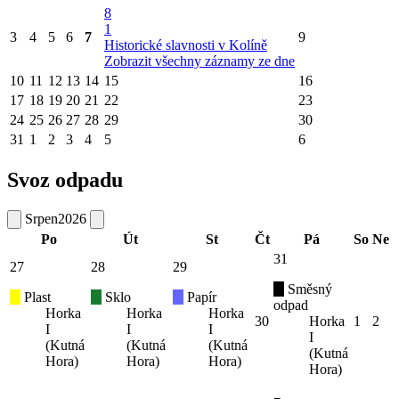
8
1
3
4
5
6
7
9
Historické slavnosti v Kolíně
Zobrazit všechny záznamy ze dne
10
11
12
13
14
15
16
17
18
19
20
21
22
23
24
25
26
27
28
29
30
31
1
2
3
4
5
6
Svoz odpadu
Srpen
2026
Po
Út
St
Čt
Pá
So
Ne
31
27
28
29
Směsný
Plast
Sklo
Papír
odpad
Horka
Horka
Horka
30
Horka
1
2
I
I
I
I
(Kutná
(Kutná
(Kutná
(Kutná
Hora)
Hora)
Hora)
Hora)