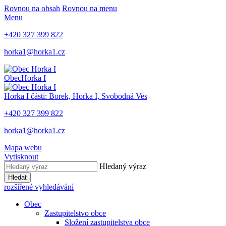
Rovnou na obsah
Rovnou na menu
Menu
+420 327 399 822
horka1@horka1.cz
Obec
Horka I
Horka I
části: Borek, Horka I, Svobodná Ves
+420 327 399 822
horka1@horka1.cz
Mapa webu
Vytisknout
Hledaný výraz
Hledat
rozšířené vyhledávání
Obec
Zastupitelstvo obce
Složení zastupitelstva obce