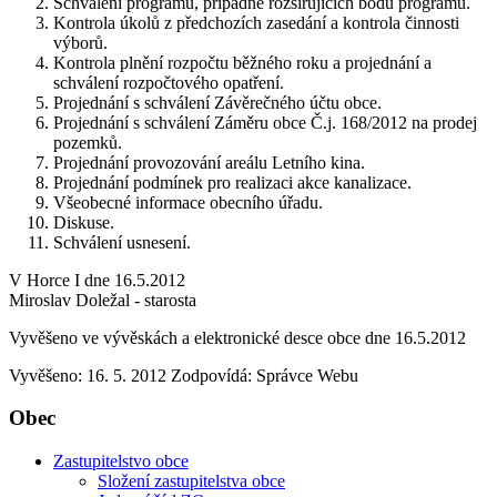
Schválení programu, případně rozšiřujících bodů programu.
Kontrola úkolů z předchozích zasedání a kontrola činnosti
výborů.
Kontrola plnění rozpočtu běžného roku a projednání a
schválení rozpočtového opatření.
Projednání s schválení Závěrečného účtu obce.
Projednání s schválení Záměru obce Č.j. 168/2012 na prodej
pozemků.
Projednání provozování areálu Letního kina.
Projednání podmínek pro realizaci akce kanalizace.
Všeobecné informace obecního úřadu.
Diskuse.
Schválení usnesení.
V Horce I dne 16.5.2012
Miroslav Doležal - starosta
Vyvěšeno ve vývěskách a elektronické desce obce dne 16.5.2012
Vyvěšeno: 16. 5. 2012
Zodpovídá:
Správce Webu
Obec
Zastupitelstvo obce
Složení zastupitelstva obce