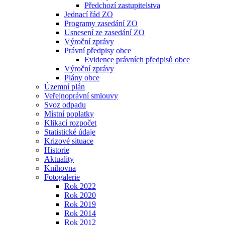
Předchozí zastupitelstva
Jednací řád ZO
Programy zasedání ZO
Usnesení ze zasedání ZO
Výroční zprávy
Právní předpisy obce
Evidence právních předpisů obce
Výroční zprávy
Plány obce
Územní plán
Veřejnoprávní smlouvy
Svoz odpadu
Místní poplatky
Klikací rozpočet
Statistické údaje
Krizové situace
Historie
Aktuality
Knihovna
Fotogalerie
Rok 2022
Rok 2020
Rok 2019
Rok 2014
Rok 2012