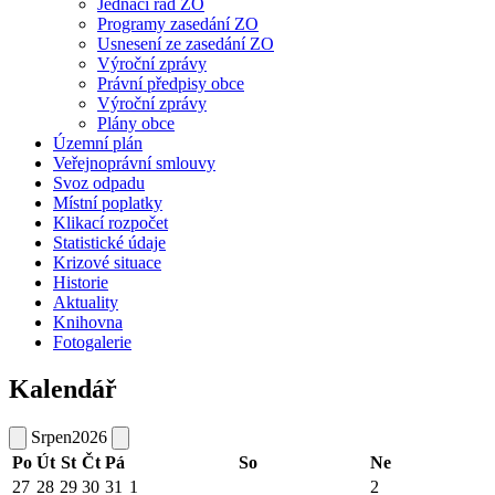
Jednací řád ZO
Programy zasedání ZO
Usnesení ze zasedání ZO
Výroční zprávy
Právní předpisy obce
Výroční zprávy
Plány obce
Územní plán
Veřejnoprávní smlouvy
Svoz odpadu
Místní poplatky
Klikací rozpočet
Statistické údaje
Krizové situace
Historie
Aktuality
Knihovna
Fotogalerie
Kalendář
Srpen
2026
Po
Út
St
Čt
Pá
So
Ne
27
28
29
30
31
1
2