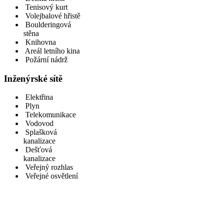
Tenisový kurt
Volejbalové hřistě
Boulderingová
stěna
Knihovna
Areál letního kina
Požární nádrž
Inženýrské sítě
Elektřina
Plyn
Telekomunikace
Vodovod
Splašková
kanalizace
Dešťová
kanalizace
Veřejný rozhlas
Veřejné osvětlení