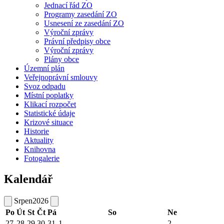
Jednací řád ZO
Programy zasedání ZO
Usnesení ze zasedání ZO
Výroční zprávy
Právní předpisy obce
Výroční zprávy
Plány obce
Územní plán
Veřejnoprávní smlouvy
Svoz odpadu
Místní poplatky
Klikací rozpočet
Statistické údaje
Krizové situace
Historie
Aktuality
Knihovna
Fotogalerie
Kalendář
Srpen
2026
Po
Út
St
Čt
Pá
So
Ne
27
28
29
30
31
1
2