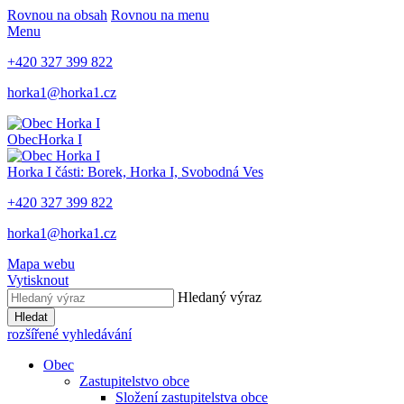
Rovnou na obsah
Rovnou na menu
Menu
+420 327 399 822
horka1@horka1.cz
Obec
Horka I
Horka I
části: Borek, Horka I, Svobodná Ves
+420 327 399 822
horka1@horka1.cz
Mapa webu
Vytisknout
Hledaný výraz
Hledat
rozšířené vyhledávání
Obec
Zastupitelstvo obce
Složení zastupitelstva obce