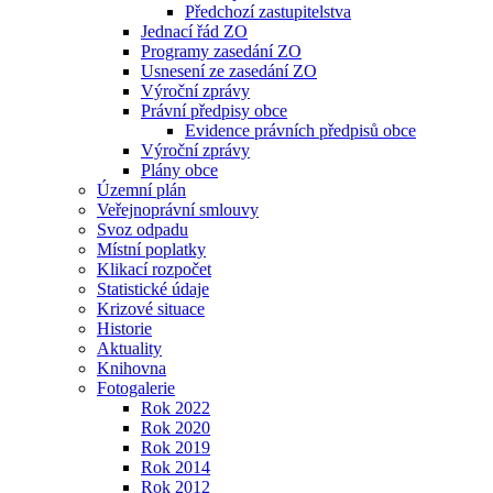
Předchozí zastupitelstva
Jednací řád ZO
Programy zasedání ZO
Usnesení ze zasedání ZO
Výroční zprávy
Právní předpisy obce
Evidence právních předpisů obce
Výroční zprávy
Plány obce
Územní plán
Veřejnoprávní smlouvy
Svoz odpadu
Místní poplatky
Klikací rozpočet
Statistické údaje
Krizové situace
Historie
Aktuality
Knihovna
Fotogalerie
Rok 2022
Rok 2020
Rok 2019
Rok 2014
Rok 2012