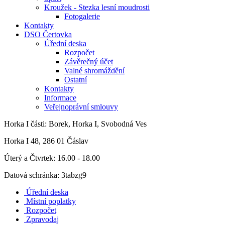
Kroužek - Stezka lesní moudrosti
Fotogalerie
Kontakty
DSO Čertovka
Úřední deska
Rozpočet
Závěrečný účet
Valné shromáždění
Ostatní
Kontakty
Informace
Veřejnoprávní smlouvy
Horka I
části: Borek, Horka I, Svobodná Ves
Horka I 48, 286 01 Čáslav
Úterý a Čtvrtek: 16.00 - 18.00
Datová schránka: 3tabzg9
Úřední deska
Místní poplatky
Rozpočet
Zpravodaj