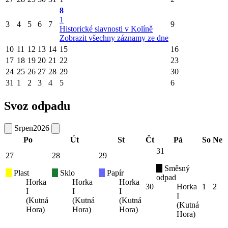
8
1
3
4
5
6
7
9
Historické slavnosti v Kolíně
Zobrazit všechny záznamy ze dne
10
11
12
13
14
15
16
17
18
19
20
21
22
23
24
25
26
27
28
29
30
31
1
2
3
4
5
6
Svoz odpadu
Srpen
2026
Po
Út
St
Čt
Pá
So
Ne
31
27
28
29
Směsný
Plast
Sklo
Papír
odpad
Horka
Horka
Horka
30
Horka
1
2
I
I
I
I
(Kutná
(Kutná
(Kutná
(Kutná
Hora)
Hora)
Hora)
Hora)