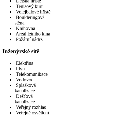
Dětská hřiště
Tenisový kurt
Volejbalové hřistě
Boulderingová
stěna
Knihovna
Areál letního kina
Požární nádrž
Inženýrské sítě
Elektřina
Plyn
Telekomunikace
Vodovod
Splašková
kanalizace
Dešťová
kanalizace
Veřejný rozhlas
Veřejné osvětlení