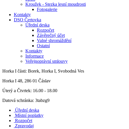
Kroužek - Stezka lesní moudrosti
Fotogalerie
Kontakty
DSO Čertovka
Úřední deska
Rozpočet
Závěrečný účet
Valné shromáždění
Ostatní
Kontakty
Informace
Veřejnoprávní smlouvy
Horka I
části: Borek, Horka I, Svobodná Ves
Horka I 48, 286 01 Čáslav
Úterý a Čtvrtek: 16.00 - 18.00
Datová schránka: 3tabzg9
Úřední deska
Místní poplatky
Rozpočet
Zpravodaj