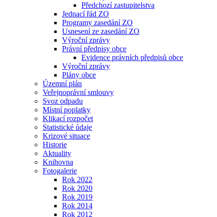
Předchozí zastupitelstva
Jednací řád ZO
Programy zasedání ZO
Usnesení ze zasedání ZO
Výroční zprávy
Právní předpisy obce
Evidence právních předpisů obce
Výroční zprávy
Plány obce
Územní plán
Veřejnoprávní smlouvy
Svoz odpadu
Místní poplatky
Klikací rozpočet
Statistické údaje
Krizové situace
Historie
Aktuality
Knihovna
Fotogalerie
Rok 2022
Rok 2020
Rok 2019
Rok 2014
Rok 2012