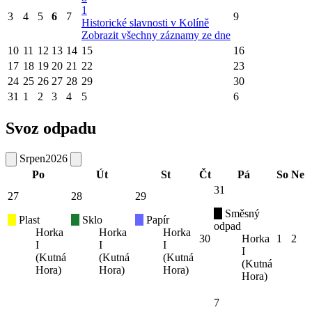
1
3
4
5
6
7
9
Historické slavnosti v Kolíně
Zobrazit všechny záznamy ze dne
10
11
12
13
14
15
16
17
18
19
20
21
22
23
24
25
26
27
28
29
30
31
1
2
3
4
5
6
Svoz odpadu
Srpen
2026
Po
Út
St
Čt
Pá
So
Ne
31
27
28
29
Směsný
Plast
Sklo
Papír
odpad
Horka
Horka
Horka
30
Horka
1
2
I
I
I
I
(Kutná
(Kutná
(Kutná
(Kutná
Hora)
Hora)
Hora)
Hora)
7