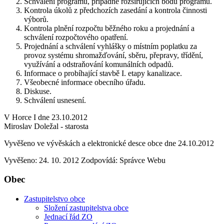
Schválení programu, případně rozšiřujících bodů programu.
Kontrola úkolů z předchozích zasedání a kontrola činnosti
výborů.
Kontrola plnění rozpočtu běžného roku a projednání a
schválení rozpočtového opatření.
Projednání a schválení vyhlášky o místním poplatku za
provoz systému shromažďování, sběru, přepravy, třídění,
využívání a odstraňování komunálních odpadů.
Informace o probíhající stavbě I. etapy kanalizace.
Všeobecné informace obecního úřadu.
Diskuse.
Schválení usnesení.
V Horce I dne 23.10.2012
Miroslav Doležal - starosta
Vyvěšeno ve vývěskách a elektronické desce obce dne 24.10.2012
Vyvěšeno: 24. 10. 2012
Zodpovídá:
Správce Webu
Obec
Zastupitelstvo obce
Složení zastupitelstva obce
Jednací řád ZO