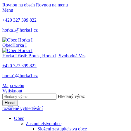
Rovnou na obsah
Rovnou na menu
Menu
+420 327 399 822
horka1@horka1.cz
Obec
Horka I
Horka I
části: Borek, Horka I, Svobodná Ves
+420 327 399 822
horka1@horka1.cz
Mapa webu
Vytisknout
Hledaný výraz
Hledat
rozšířené vyhledávání
Obec
Zastupitelstvo obce
Složení zastupitelstva obce