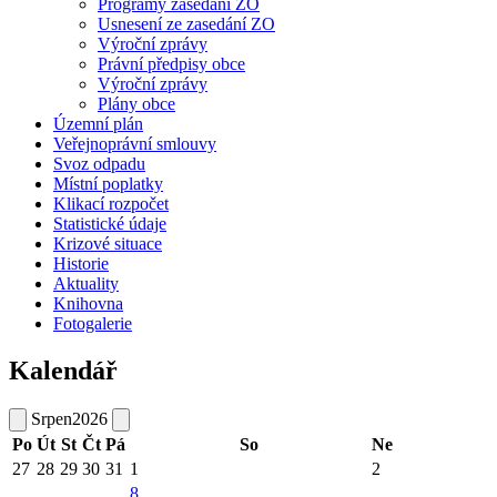
Programy zasedání ZO
Usnesení ze zasedání ZO
Výroční zprávy
Právní předpisy obce
Výroční zprávy
Plány obce
Územní plán
Veřejnoprávní smlouvy
Svoz odpadu
Místní poplatky
Klikací rozpočet
Statistické údaje
Krizové situace
Historie
Aktuality
Knihovna
Fotogalerie
Kalendář
Srpen
2026
Po
Út
St
Čt
Pá
So
Ne
27
28
29
30
31
1
2
8