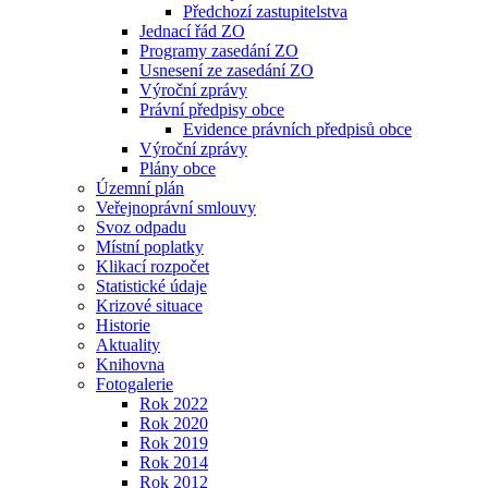
Předchozí zastupitelstva
Jednací řád ZO
Programy zasedání ZO
Usnesení ze zasedání ZO
Výroční zprávy
Právní předpisy obce
Evidence právních předpisů obce
Výroční zprávy
Plány obce
Územní plán
Veřejnoprávní smlouvy
Svoz odpadu
Místní poplatky
Klikací rozpočet
Statistické údaje
Krizové situace
Historie
Aktuality
Knihovna
Fotogalerie
Rok 2022
Rok 2020
Rok 2019
Rok 2014
Rok 2012