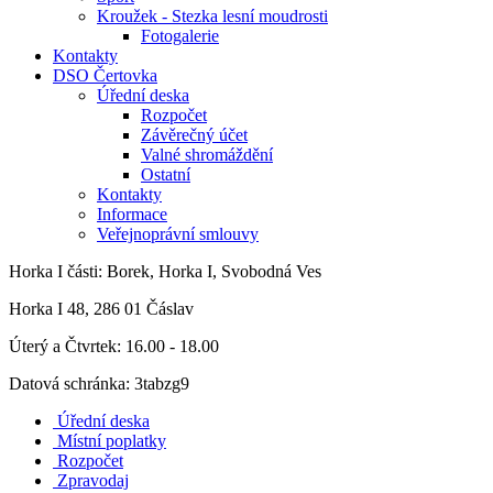
Kroužek - Stezka lesní moudrosti
Fotogalerie
Kontakty
DSO Čertovka
Úřední deska
Rozpočet
Závěrečný účet
Valné shromáždění
Ostatní
Kontakty
Informace
Veřejnoprávní smlouvy
Horka I
části: Borek, Horka I, Svobodná Ves
Horka I 48, 286 01 Čáslav
Úterý a Čtvrtek: 16.00 - 18.00
Datová schránka: 3tabzg9
Úřední deska
Místní poplatky
Rozpočet
Zpravodaj