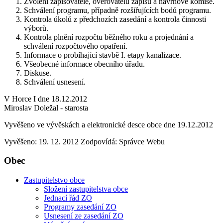
Zvolení zapisovatele, ověřovatelů zápisu a návrhové komise.
Schválení programu, případně rozšiřujících bodů programu.
Kontrola úkolů z předchozích zasedání a kontrola činnosti
výborů.
Kontrola plnění rozpočtu běžného roku a projednání a
schválení rozpočtového opatření.
Informace o probíhající stavbě I. etapy kanalizace.
Všeobecné informace obecního úřadu.
Diskuse.
Schválení usnesení.
V Horce I dne 18.12.2012
Miroslav Doležal - starosta
Vyvěšeno ve vývěskách a elektronické desce obce dne 19.12.2012
Vyvěšeno: 19. 12. 2012
Zodpovídá:
Správce Webu
Obec
Zastupitelstvo obce
Složení zastupitelstva obce
Jednací řád ZO
Programy zasedání ZO
Usnesení ze zasedání ZO