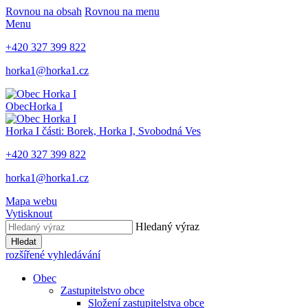
Rovnou na obsah
Rovnou na menu
Menu
+420 327 399 822
horka1@horka1.cz
Obec
Horka I
Horka I
části: Borek, Horka I, Svobodná Ves
+420 327 399 822
horka1@horka1.cz
Mapa webu
Vytisknout
Hledaný výraz
Hledat
rozšířené vyhledávání
Obec
Zastupitelstvo obce
Složení zastupitelstva obce