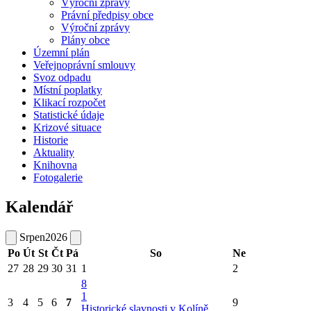
Výroční zprávy
Právní předpisy obce
Výroční zprávy
Plány obce
Územní plán
Veřejnoprávní smlouvy
Svoz odpadu
Místní poplatky
Klikací rozpočet
Statistické údaje
Krizové situace
Historie
Aktuality
Knihovna
Fotogalerie
Kalendář
Srpen
2026
Po
Út
St
Čt
Pá
So
Ne
27
28
29
30
31
1
2
8
1
3
4
5
6
7
9
Historické slavnosti v Kolíně