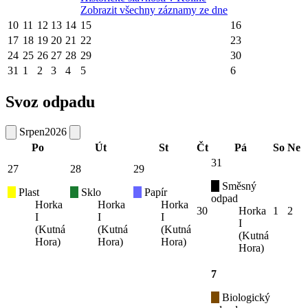
Zobrazit všechny záznamy ze dne
10
11
12
13
14
15
16
17
18
19
20
21
22
23
24
25
26
27
28
29
30
31
1
2
3
4
5
6
Svoz odpadu
Srpen
2026
Po
Út
St
Čt
Pá
So
Ne
31
27
28
29
Směsný
Plast
Sklo
Papír
odpad
Horka
Horka
Horka
30
Horka
1
2
I
I
I
I
(Kutná
(Kutná
(Kutná
(Kutná
Hora)
Hora)
Hora)
Hora)
7
Biologický