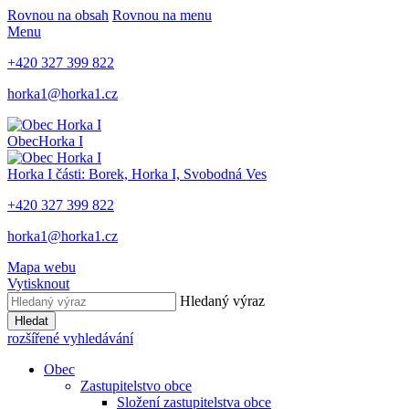
Rovnou na obsah
Rovnou na menu
Menu
+420 327 399 822
horka1@horka1.cz
Obec
Horka I
Horka I
části: Borek, Horka I, Svobodná Ves
+420 327 399 822
horka1@horka1.cz
Mapa webu
Vytisknout
Hledaný výraz
Hledat
rozšířené vyhledávání
Obec
Zastupitelstvo obce
Složení zastupitelstva obce