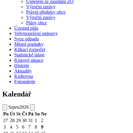
Usnesení ze zasedání ZO
Výroční zprávy
Právní předpisy obce
Výroční zprávy
Plány obce
Územní plán
Veřejnoprávní smlouvy
Svoz odpadu
Místní poplatky
Klikací rozpočet
Statistické údaje
Krizové situace
Historie
Aktuality
Knihovna
Fotogalerie
Kalendář
Srpen
2026
Po
Út
St
Čt
Pá
So
Ne
27
28
29
30
31
1
2
3
4
5
6
7
8
9