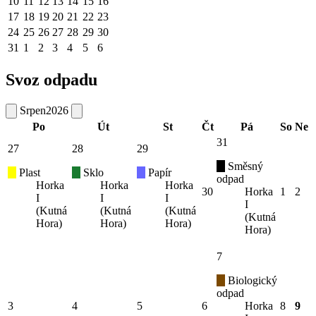
10
11
12
13
14
15
16
17
18
19
20
21
22
23
24
25
26
27
28
29
30
31
1
2
3
4
5
6
Svoz odpadu
Srpen
2026
Po
Út
St
Čt
Pá
So
Ne
31
27
28
29
Směsný
Plast
Sklo
Papír
odpad
Horka
Horka
Horka
30
Horka
1
2
I
I
I
I
(Kutná
(Kutná
(Kutná
(Kutná
Hora)
Hora)
Hora)
Hora)
7
Biologický
odpad
3
4
5
6
Horka
8
9