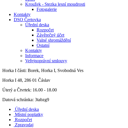
Kroužek - Stezka lesní moudrosti
Fotogalerie
Kontakty
DSO Čertovka
Úřední deska
Rozpočet
Závěrečný účet
Valné shromáždění
Ostatní
Kontakty
Informace
Veřejnoprávní smlouvy
Horka I
části: Borek, Horka I, Svobodná Ves
Horka I 48, 286 01 Čáslav
Úterý a Čtvrtek: 16.00 - 18.00
Datová schránka: 3tabzg9
Úřední deska
Místní poplatky
Rozpočet
Zpravodaj