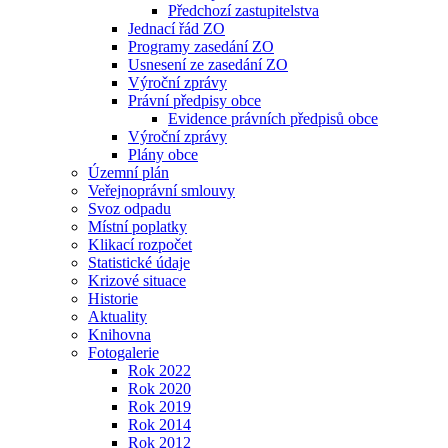
Předchozí zastupitelstva
Jednací řád ZO
Programy zasedání ZO
Usnesení ze zasedání ZO
Výroční zprávy
Právní předpisy obce
Evidence právních předpisů obce
Výroční zprávy
Plány obce
Územní plán
Veřejnoprávní smlouvy
Svoz odpadu
Místní poplatky
Klikací rozpočet
Statistické údaje
Krizové situace
Historie
Aktuality
Knihovna
Fotogalerie
Rok 2022
Rok 2020
Rok 2019
Rok 2014
Rok 2012