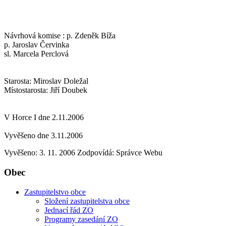
Návrhová komise : p. Zdeněk Bíža
p. Jaroslav Červinka
sl. Marcela Perclová
Starosta: Miroslav Doležal
Místostarosta: Jiří Doubek
V Horce I dne 2.11.2006
Vyvěšeno dne 3.11.2006
Vyvěšeno: 3. 11. 2006
Zodpovídá:
Správce Webu
Obec
Zastupitelstvo obce
Složení zastupitelstva obce
Jednací řád ZO
Programy zasedání ZO