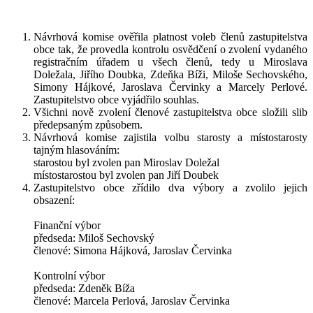
Návrhová komise ověřila platnost voleb členů zastupitelstva
obce tak, že provedla kontrolu osvědčení o zvolení vydaného
registračním úřadem u všech členů, tedy u Miroslava
Doležala, Jiřího Doubka, Zdeňka Bíži, Miloše Sechovského,
Simony Hájkové, Jaroslava Červinky a Marcely Perlové.
Zastupitelstvo obce vyjádřilo souhlas.
Všichni nově zvolení členové zastupitelstva obce složili slib
předepsaným způsobem.
Návrhová komise zajistila volbu starosty a místostarosty
tajným hlasováním:
starostou byl zvolen pan Miroslav Doležal
místostarostou byl zvolen pan Jiří Doubek
Zastupitelstvo obce zřídilo dva výbory a zvolilo jejich
obsazení:
Finanční výbor
předseda: Miloš Sechovský
členové: Simona Hájková, Jaroslav Červinka
Kontrolní výbor
předseda: Zdeněk Bíža
členové: Marcela Perlová, Jaroslav Červinka