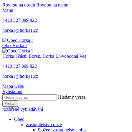
Rovnou na obsah
Rovnou na menu
Menu
+420 327 399 822
horka1@horka1.cz
Obec
Horka I
Horka I
části: Borek, Horka I, Svobodná Ves
+420 327 399 822
horka1@horka1.cz
Mapa webu
Vytisknout
Hledaný výraz
Hledat
rozšířené vyhledávání
Obec
Zastupitelstvo obce
Složení zastupitelstva obce