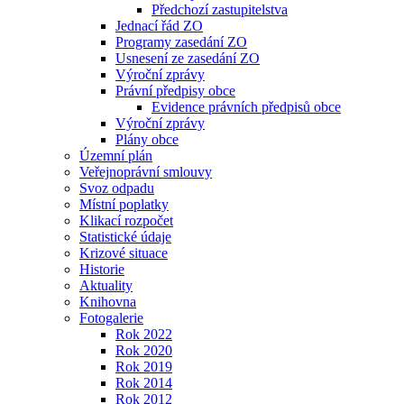
Předchozí zastupitelstva
Jednací řád ZO
Programy zasedání ZO
Usnesení ze zasedání ZO
Výroční zprávy
Právní předpisy obce
Evidence právních předpisů obce
Výroční zprávy
Plány obce
Územní plán
Veřejnoprávní smlouvy
Svoz odpadu
Místní poplatky
Klikací rozpočet
Statistické údaje
Krizové situace
Historie
Aktuality
Knihovna
Fotogalerie
Rok 2022
Rok 2020
Rok 2019
Rok 2014
Rok 2012