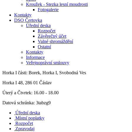
Kroužek - Stezka lesní moudrosti
Fotogalerie
Kontakty
DSO Čertovka
Úřední deska
Rozpočet
Závěrečný účet
Valné shromáždění
Ostatní
Kontakty
Informace
Veřejnoprávní smlouvy
Horka I
části: Borek, Horka I, Svobodná Ves
Horka I 48, 286 01 Čáslav
Úterý a Čtvrtek: 16.00 - 18.00
Datová schránka: 3tabzg9
Úřední deska
Místní poplatky
Rozpočet
Zpravodaj