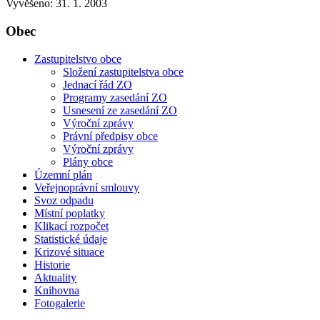
Vyvěšeno: 31. 1. 2003
Obec
Zastupitelstvo obce
Složení zastupitelstva obce
Jednací řád ZO
Programy zasedání ZO
Usnesení ze zasedání ZO
Výroční zprávy
Právní předpisy obce
Výroční zprávy
Plány obce
Územní plán
Veřejnoprávní smlouvy
Svoz odpadu
Místní poplatky
Klikací rozpočet
Statistické údaje
Krizové situace
Historie
Aktuality
Knihovna
Fotogalerie