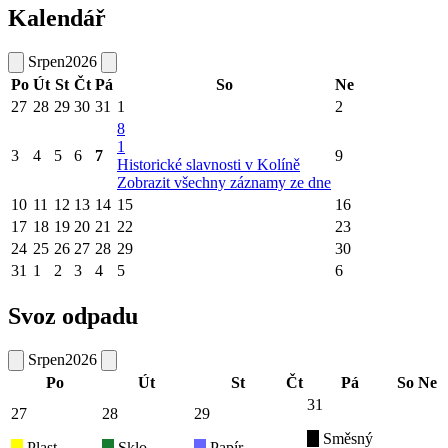
Kalendář
Srpen
2026
Po
Út
St
Čt
Pá
So
Ne
27
28
29
30
31
1
2
8
1
3
4
5
6
7
9
Historické slavnosti v Kolíně
Zobrazit všechny záznamy ze dne
10
11
12
13
14
15
16
17
18
19
20
21
22
23
24
25
26
27
28
29
30
31
1
2
3
4
5
6
Svoz odpadu
Srpen
2026
Po
Út
St
Čt
Pá
So
Ne
31
27
28
29
Směsný
Plast
Sklo
Papír