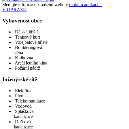
Sledujte informace z našeho webu v
mobilní aplikaci –
V OBRAZE.
Vybavenost obce
Dětská hřiště
Tenisový kurt
Volejbalové hřistě
Boulderingová
stěna
Knihovna
Areál letního kina
Požární nádrž
Inženýrské sítě
Elektřina
Plyn
Telekomunikace
Vodovod
Splašková
kanalizace
Dešťová
kanalizace