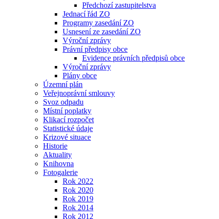
Předchozí zastupitelstva
Jednací řád ZO
Programy zasedání ZO
Usnesení ze zasedání ZO
Výroční zprávy
Právní předpisy obce
Evidence právních předpisů obce
Výroční zprávy
Plány obce
Územní plán
Veřejnoprávní smlouvy
Svoz odpadu
Místní poplatky
Klikací rozpočet
Statistické údaje
Krizové situace
Historie
Aktuality
Knihovna
Fotogalerie
Rok 2022
Rok 2020
Rok 2019
Rok 2014
Rok 2012