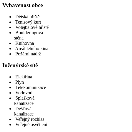
Vybavenost obce
Dětská hřiště
Tenisový kurt
Volejbalové hřistě
Boulderingová
stěna
Knihovna
Areál letního kina
Požární nádrž
Inženýrské sítě
Elektřina
Plyn
Telekomunikace
Vodovod
Splašková
kanalizace
Dešťová
kanalizace
Veřejný rozhlas
Veřejné osvětlení