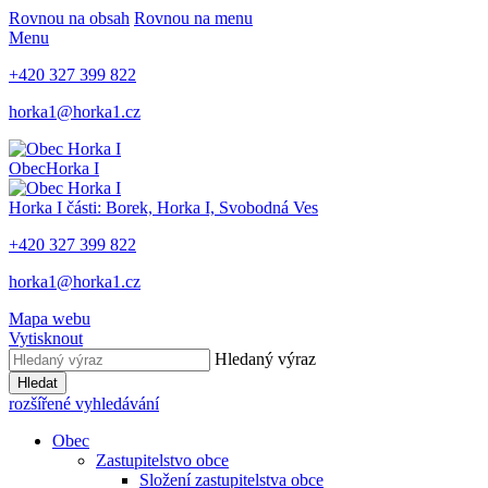
Rovnou na obsah
Rovnou na menu
Menu
+420 327 399 822
horka1@horka1.cz
Obec
Horka I
Horka I
části: Borek, Horka I, Svobodná Ves
+420 327 399 822
horka1@horka1.cz
Mapa webu
Vytisknout
Hledaný výraz
Hledat
rozšířené vyhledávání
Obec
Zastupitelstvo obce
Složení zastupitelstva obce