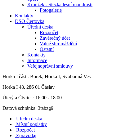
Kroužek - Stezka lesní moudrosti
Fotogalerie
Kontakty
DSO Čertovka
Úřední deska
Rozpočet
Závěrečný účet
Valné shromáždění
Ostatní
Kontakty
Informace
Veřejnoprávní smlouvy
Horka I
části: Borek, Horka I, Svobodná Ves
Horka I 48, 286 01 Čáslav
Úterý a Čtvrtek: 16.00 - 18.00
Datová schránka: 3tabzg9
Úřední deska
Místní poplatky
Rozpočet
Zpravodaj