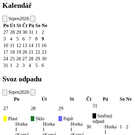
Kalendář
Srpen
2026
Po
Út
St
Čt
Pá
So
Ne
27
28
29
30
31
1
2
3
4
5
6
7
8
9
10
11
12
13
14
15
16
17
18
19
20
21
22
23
24
25
26
27
28
29
30
31
1
2
3
4
5
6
Svoz odpadu
Srpen
2026
Po
Út
St
Čt
Pá
So
Ne
31
27
28
29
Směsný
Plast
Sklo
Papír
odpad
Horka
Horka
Horka
30
Horka
1
2
I
I
I
I
(Kutná
(Kutná
(Kutná