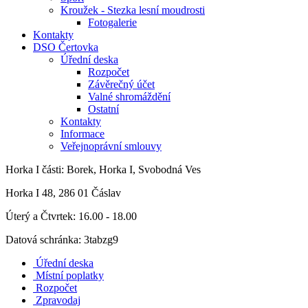
Kroužek - Stezka lesní moudrosti
Fotogalerie
Kontakty
DSO Čertovka
Úřední deska
Rozpočet
Závěrečný účet
Valné shromáždění
Ostatní
Kontakty
Informace
Veřejnoprávní smlouvy
Horka I
části: Borek, Horka I, Svobodná Ves
Horka I 48, 286 01 Čáslav
Úterý a Čtvrtek: 16.00 - 18.00
Datová schránka: 3tabzg9
Úřední deska
Místní poplatky
Rozpočet
Zpravodaj