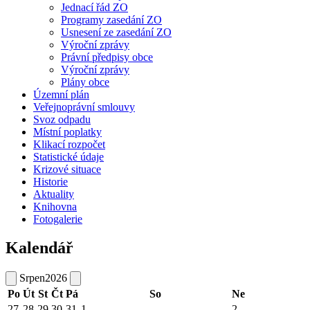
Jednací řád ZO
Programy zasedání ZO
Usnesení ze zasedání ZO
Výroční zprávy
Právní předpisy obce
Výroční zprávy
Plány obce
Územní plán
Veřejnoprávní smlouvy
Svoz odpadu
Místní poplatky
Klikací rozpočet
Statistické údaje
Krizové situace
Historie
Aktuality
Knihovna
Fotogalerie
Kalendář
Srpen
2026
Po
Út
St
Čt
Pá
So
Ne
27
28
29
30
31
1
2