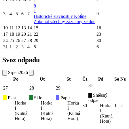
8
1
3
4
5
6
7
9
Historické slavnosti v Kolíně
Zobrazit všechny záznamy ze dne
10
11
12
13
14
15
16
17
18
19
20
21
22
23
24
25
26
27
28
29
30
31
1
2
3
4
5
6
Svoz odpadu
Srpen
2026
Po
Út
St
Čt
Pá
So
Ne
31
27
28
29
Směsný
Plast
Sklo
Papír
odpad
Horka
Horka
Horka
30
Horka
1
2
I
I
I
I
(Kutná
(Kutná
(Kutná
(Kutná
Hora)
Hora)
Hora)
Hora)