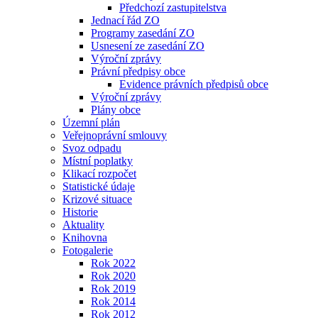
Předchozí zastupitelstva
Jednací řád ZO
Programy zasedání ZO
Usnesení ze zasedání ZO
Výroční zprávy
Právní předpisy obce
Evidence právních předpisů obce
Výroční zprávy
Plány obce
Územní plán
Veřejnoprávní smlouvy
Svoz odpadu
Místní poplatky
Klikací rozpočet
Statistické údaje
Krizové situace
Historie
Aktuality
Knihovna
Fotogalerie
Rok 2022
Rok 2020
Rok 2019
Rok 2014
Rok 2012