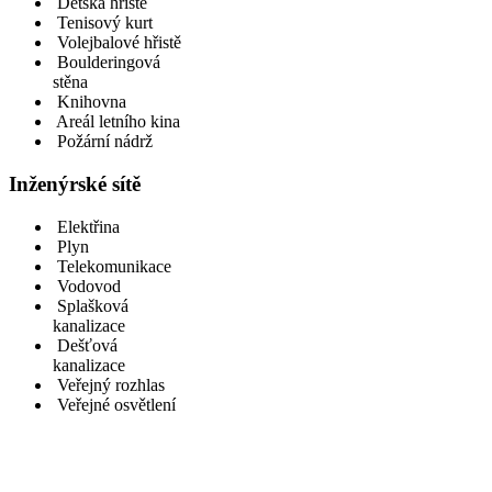
Dětská hřiště
Tenisový kurt
Volejbalové hřistě
Boulderingová
stěna
Knihovna
Areál letního kina
Požární nádrž
Inženýrské sítě
Elektřina
Plyn
Telekomunikace
Vodovod
Splašková
kanalizace
Dešťová
kanalizace
Veřejný rozhlas
Veřejné osvětlení