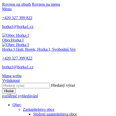
Rovnou na obsah
Rovnou na menu
Menu
+420 327 399 822
horka1@horka1.cz
Obec
Horka I
Horka I
části: Borek, Horka I, Svobodná Ves
+420 327 399 822
horka1@horka1.cz
Mapa webu
Vytisknout
Hledaný výraz
Hledat
rozšířené vyhledávání
Obec
Zastupitelstvo obce
Složení zastupitelstva obce